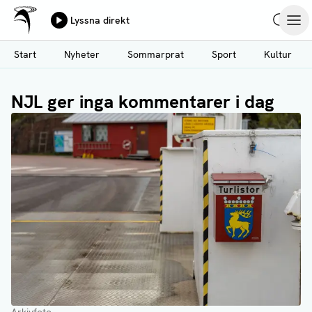
Ålands Radio & TV
Lyssna direkt
Hoppa
Sök
Öpp
till
Start
Nyheter
Sommarprat
Sport
Kultur
huvudinnehåll
NJL ger inga kommentarer i dag