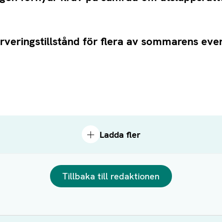
rveringstillstånd för flera av sommarens ev
Ladda fler
Tillbaka till redaktionen