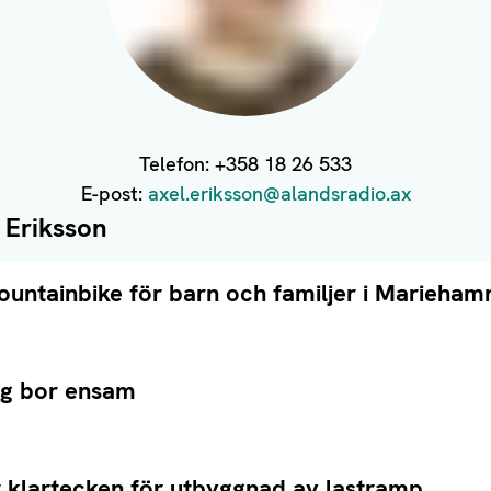
Telefon:
+358 18 26 533
E-post:
axel.eriksson@alandsradio.ax
 Eriksson
mountainbike för barn och familjer i Marieham
ng bor ensam
 klartecken för utbyggnad av lastramp