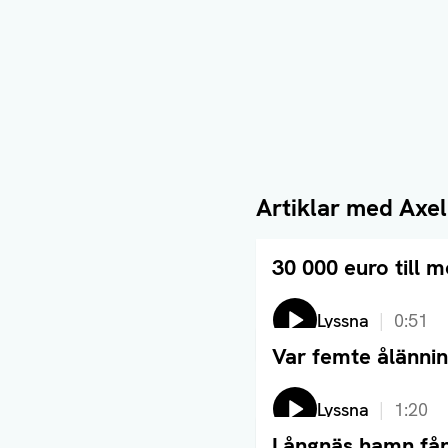
Artiklar med
Axel
30 000 euro till 
Läs artikel
Lyssna på:
Lyssna
0:51
Var femte ålänni
Läs artikel
Lyssna
1:20
Långnäs hamn får
Läs artikel