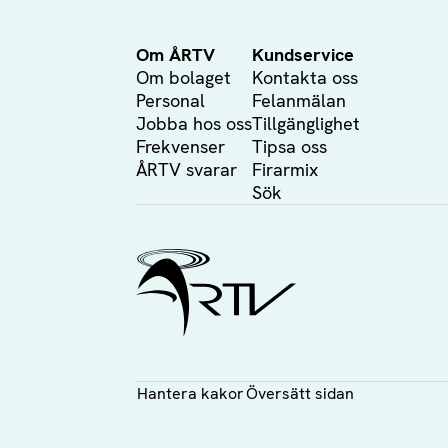
Om ÅRTV
Kundservice
Om bolaget
Kontakta oss
Personal
Felanmälan
Jobba hos oss
Tillgänglighet
Frekvenser
Tipsa oss
ÅRTV svarar
Firarmix
Sök
Ålands Radio & TV
Hantera kakor
Översätt sidan