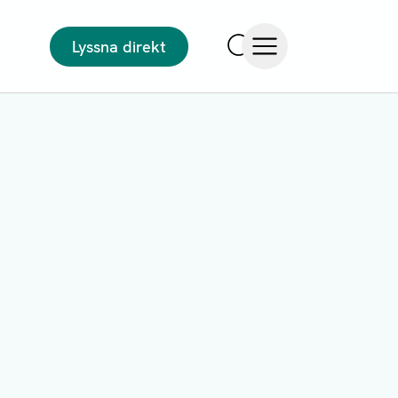
Lyssna direkt
Sök
Öppna meny