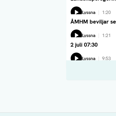
Lyssna
1:20
ÅMHM beviljar se
Läs artikel
Lyssna
1:21
2 juli 07:30
Läs artikel
Lyssna
9:53