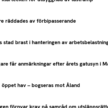
re räddades av förbipasserande
stad brast i hanteringen av arbetsbelastnin
gare får anmärkningar efter årets gatusyn i 
 öppet hav – bogseras mot Åland
gen förnyar krav på samråd om utsläppsrätt