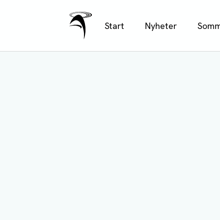
Ålands Radio & TV
Hoppa
Start
Nyheter
Somm
till
huvudinnehåll