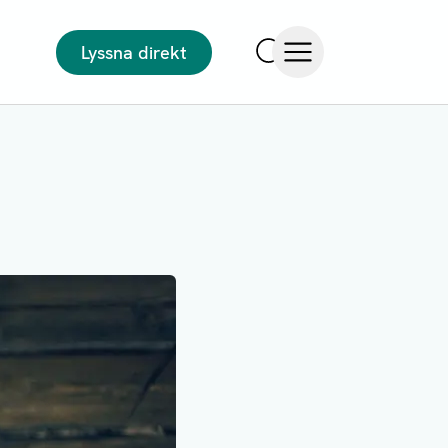
Lyssna direkt
Sök
Öppna meny