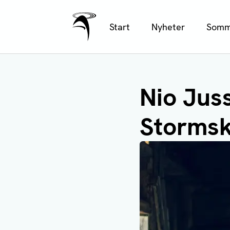
Ålands Radio & TV
Hoppa
Start
Nyheter
Somm
till
huvudinnehåll
Nio Jus
Stormsk