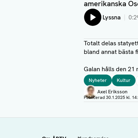
amerikanska Osc
Lyssna
0:2
Totalt delas statyet
bland annat bästa fi
Galan hålls den 21 
Taggar
Nyheter
Kultur
Författare
Axel Eriksson
Visa profil
Publicerad
30.1.2025 kl. 14