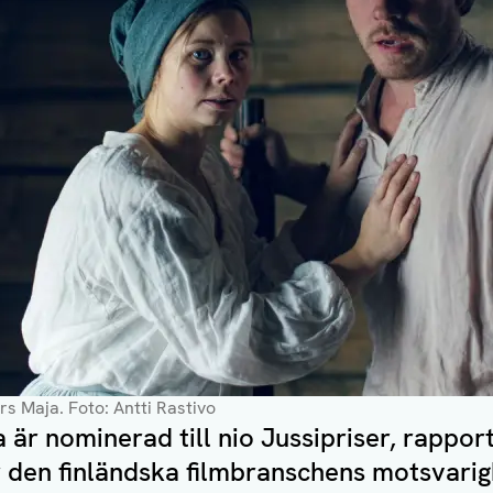
ärs Maja
. Foto: Antti Rastivo
är nominerad till nio Jussipriser, rappor
är den finländska filmbranschens motsvarigh