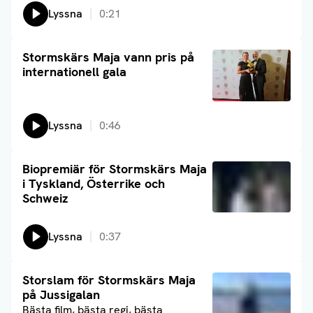
Lyssna
0:21
Läs artikel
Stormskärs Maja vann pris på
internationell gala
Lyssna
0:46
Läs artikel
Biopremiär för Stormskärs Maja
i Tyskland, Österrike och
Schweiz
Lyssna
0:37
Läs artikel
Storslam för Stormskärs Maja
på Jussigalan
Bästa film, bästa regi, bästa