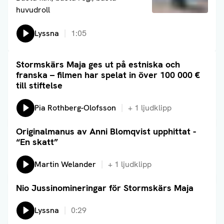
huvudroll
Lyssna
1:05
Stormskärs Maja ges ut på estniska och
Läs artikel
franska – filmen har spelat in över 100 000 €
till stiftelse
Lyssna på:
Pia Rothberg-Olofsson
+
1
ljudklipp
Originalmanus av Anni Blomqvist upphittat -
Läs artikel
“En skatt”
Lyssna på:
Martin Welander
+
1
ljudklipp
Nio Jussinomineringar för Stormskärs Maja
Läs artikel
Lyssna
0:29