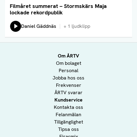
Filmåret summerat – Stormskärs Maja
Läs artikel
lockade rekordpublik
Lyssna på:
Daniel Gäddnäs
+
1
ljudklipp
Om ÅRTV
Om bolaget
Personal
Jobba hos oss
Frekvenser
ÅRTV svarar
Kundservice
Kontakta oss
Felanmälan
Tillgänglighet
Tipsa oss
Firarmix