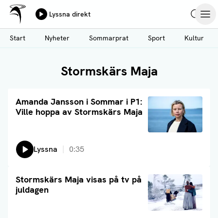
Ålands Radio & TV
Lyssna direkt
Hoppa
Sök
Öpp
till
Start
Nyheter
Sommarprat
Sport
Kultur
huvudinnehåll
Stormskärs Maja
Läs artikel
Amanda Jansson i Sommar i P1:
Ville hoppa av Stormskärs Maja
Lyssna
0:35
Läs artikel
Stormskärs Maja visas på tv på
juldagen