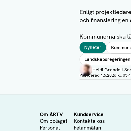
Enligt projektledar
och finansiering en 
Kommunerna ska lä
Taggar
Nyheter
Kommun
Landskapsregeringen
Författare
Heidi Grandell-So
Visa profil
Publicerad
1.6.2026 kl. 05:
Om ÅRTV
Kundservice
Om bolaget
Kontakta oss
Personal
Felanmälan