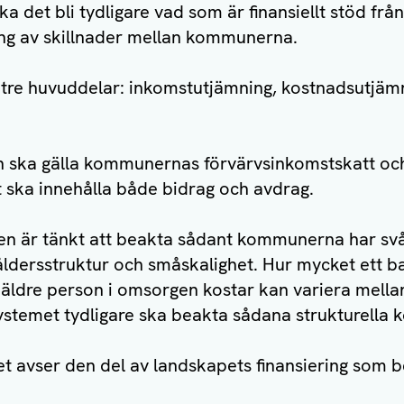
ska det bli tydligare vad som är finansiellt stöd fr
ng av skillnader mellan kommunerna.
 tre huvuddelar: inkomstutjämning, kostnadsutjäm
 ska gälla kommunernas förvärvsinkomstskatt oc
t ska innehålla både bidrag och avdrag.
n är tänkt att beakta sådant kommunerna har svå
l åldersstruktur och småskalighet. Hur mycket ett 
en äldre person i omsorgen kostar kan variera mel
ystemet tydligare ska beakta sådana strukturella k
et avser den del av landskapets finansiering som b