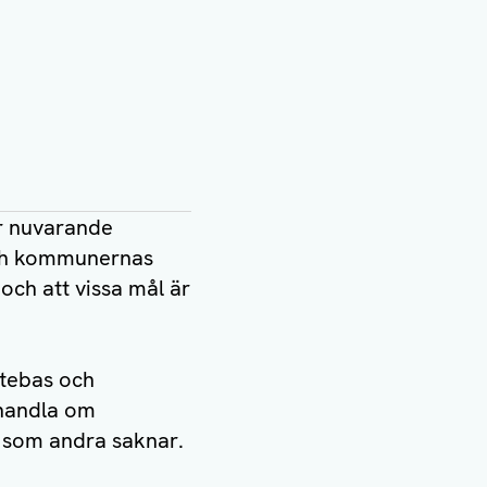
er nuvarande
och kommunernas
 och att vissa mål är
ttebas och
 handla om
r som andra saknar.