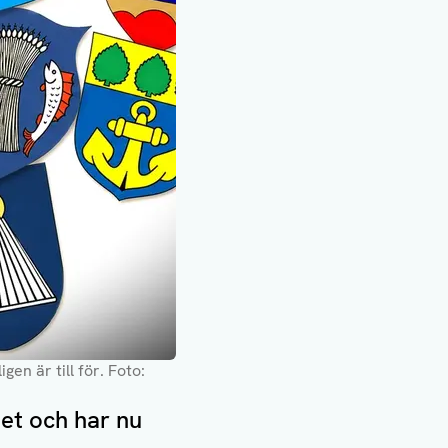
gen är till för
. Foto:
et och har nu