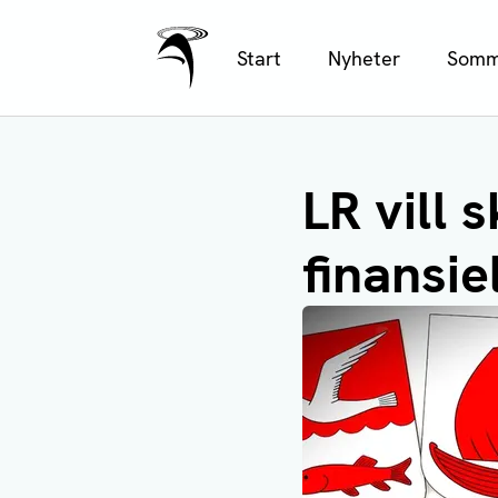
Ålands Radio & TV
Hoppa
Start
Nyheter
Somm
till
huvudinnehåll
LR vill 
finansie