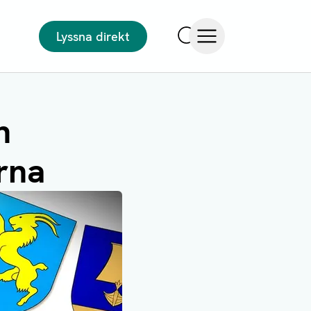
Lyssna direkt
Sök
Öppna meny
h
erna