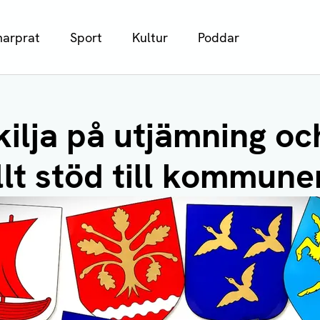
arprat
Sport
Kultur
Poddar
skilja på utjämning oc
llt stöd till kommun