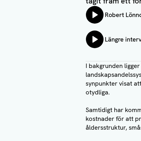
tagit fram ett f
Lyssna på:
Robert Lönnq
Lyssna på:
Längre inter
I bakgrunden ligger
landskapsandelssys
synpunkter visat att
otydliga.
Samtidigt har kommu
kostnader för att p
åldersstruktur, små