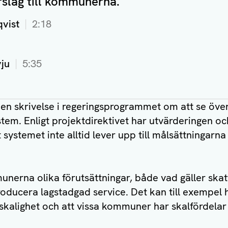
örslag till kommunerna.
vist
2:18
vju
5:35
 en skrivelse i regeringsprogrammet om att se öv
tem. Enligt projektdirektivet har utvärderingen 
 systemet inte alltid lever upp till målsättningarna
nerna olika förutsättningar, både vad gäller ska
roducera lagstadgad service. Det kan till exempel
skalighet och att vissa kommuner har skalfördela