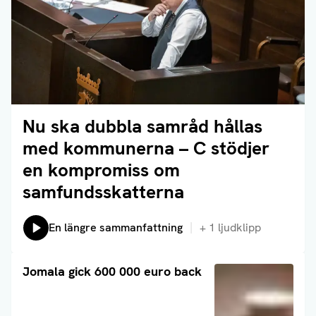
Nu ska dubbla samråd hållas
Läs artikel
med kommunerna – C stödjer
en kompromiss om
samfundsskatterna
Lyssna på:
En längre sammanfattning
+
1
ljudklipp
Läs artikel
Jomala gick 600 000 euro back