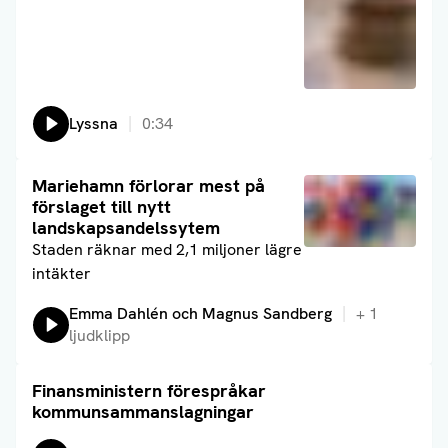
Lyssna
0:34
Läs artikel
Mariehamn förlorar mest på
förslaget till nytt
landskapsandelssytem
Staden räknar med 2,1 miljoner lägre
intäkter
Lyssna på:
Emma Dahlén och Magnus Sandberg
+
1
ljudklipp
Finansministern förespråkar
Läs artikel
kommunsammanslagningar