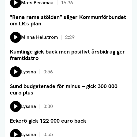
Lyssna på:
Mats Perämaa
16:36
”Rena rama stölden” säger Kommunförbundet
Läs artikel
om LR:s plan
Lyssna på:
Minna Hellström
2:29
Kumlinge gick back men positivt årsbidrag ger
Läs artikel
framtidstro
Lyssna
0:56
Sund budgeterade för minus – gick 300 000
Läs artikel
euro plus
Lyssna
0:30
Eckerö gick 122 000 euro back
Läs artikel
Lyssna
0:55