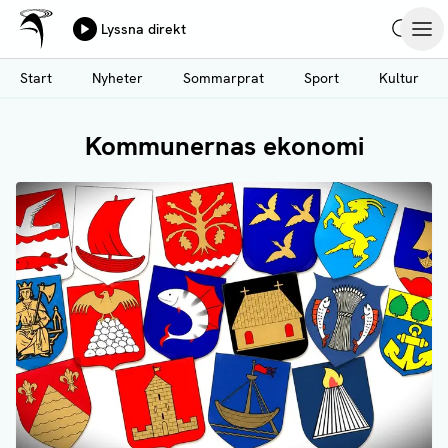
Ålands Radio & TV
Lyssna direkt
Hoppa
Sök
Öpp
till
Start
Nyheter
Sommarprat
Sport
Kultur
huvudinnehåll
Kommunernas ekonomi