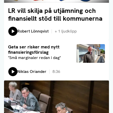
LR vill skilja på utjämning och
Läs artikel
finansiellt stöd till kommunerna
Lyssna på:
Robert Lönnqvist
+
1
ljudklipp
Läs artikel
Geta ser risker med nytt
finansieringsförslag
"Små marginaler redan i dag"
Lyssna på:
Niklas Oriander
8:36