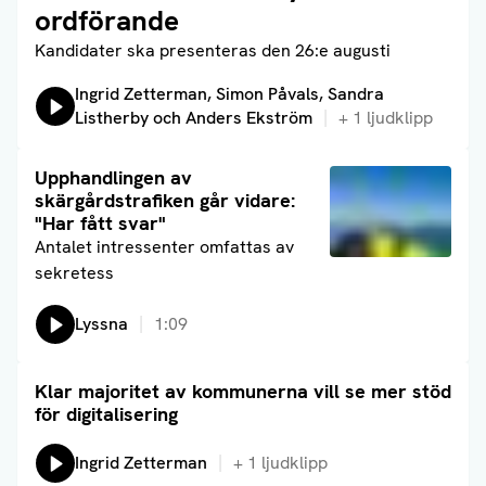
ordförande
Kandidater ska presenteras den 26:e augusti
Lyssna på:
Ingrid Zetterman, Simon Påvals, Sandra
Listherby och Anders Ekström
+
1
ljudklipp
Läs artikel
Upphandlingen av
skärgårdstrafiken går vidare:
"Har fått svar"
Antalet intressenter omfattas av
sekretess
Lyssna
1:09
Klar majoritet av kommunerna vill se mer stöd
Läs artikel
för digitalisering
Lyssna på:
Ingrid Zetterman
+
1
ljudklipp