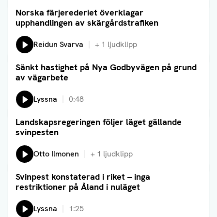
Norska färjerederiet överklagar
Läs artikel
upphandlingen av skärgårdstrafiken
Lyssna på:
Reidun Svarva
+
1
ljudklipp
Sänkt hastighet på Nya Godbyvägen på grund
Läs artikel
av vägarbete
Lyssna
0:48
Landskapsregeringen följer läget gällande
Läs artikel
svinpesten
Lyssna på:
Otto Ilmonen
+
1
ljudklipp
Svinpest konstaterad i riket – inga
Läs artikel
restriktioner på Åland i nuläget
Lyssna på:
Lyssna
1:25