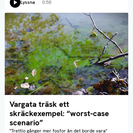
Lyssna
0:58
Vargata träsk ett
Läs artikel
skräckexempel: “worst-case
scenario”
"Trettio gånger mer fosfor än det borde vara"