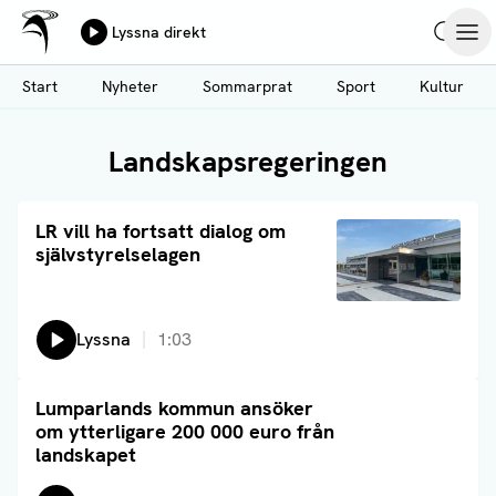
Ålands Radio & TV
Lyssna direkt
Hoppa
Sök
Öpp
till
Start
Nyheter
Sommarprat
Sport
Kultur
huvudinnehåll
Landskapsregeringen
Läs artikel
LR vill ha fortsatt dialog om
självstyrelselagen
Lyssna på:
Lyssna
1:03
Läs artikel
Lumparlands kommun ansöker
om ytterligare 200 000 euro från
landskapet