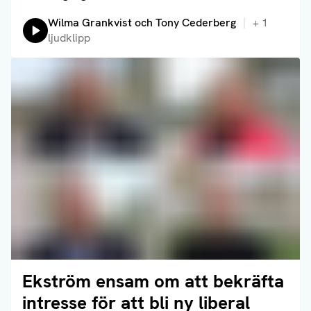
Lyssna på:
Wilma Grankvist och Tony Cederberg
+
1
ljudklipp
Ekström ensam om att bekräfta
Läs artikel
intresse för att bli ny liberal