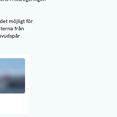
et möjligt för
kterna från
huvudspår