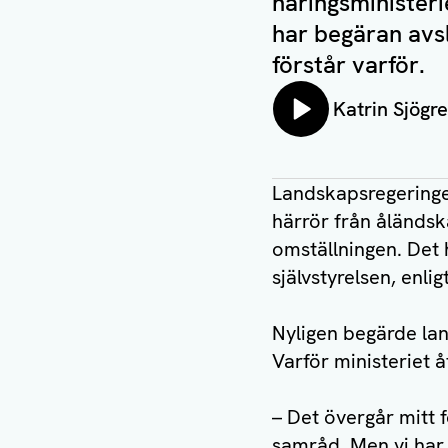
näringsministeri
har begäran avsl
förstår varför.
Lyssna på:
Katrin Sjögr
Landskapsregeringen
härrör från åländsk
omställningen. Det 
självstyrelsen, enlig
Nyligen begärde la
Varför ministeriet 
– Det övergår mitt f
samråd. Men vi har f