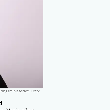
äringsministeriet
. Foto:
d