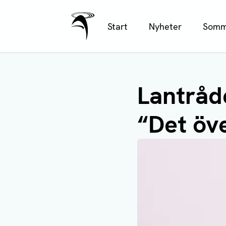
Ålands Radio & TV
Hoppa
Start
Nyheter
Somm
till
huvudinnehåll
Lantråd
“Det öv