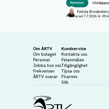
Taggar
Nyheter
Utsläpps
Författare
Felicia Bredenber
Visa profil
Publicerad
7.7.2026 kl. 05:
Om ÅRTV
Kundservice
Om bolaget
Kontakta oss
Personal
Felanmälan
Jobba hos oss
Tillgänglighet
Frekvenser
Tipsa oss
ÅRTV svarar
Firarmix
Sök
Ålands Radio & TV