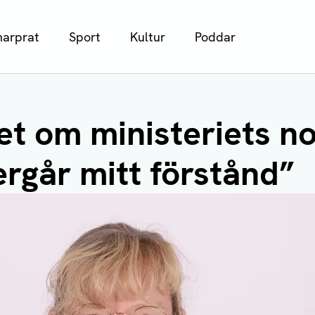
arprat
Sport
Kultur
Poddar
et om ministeriets n
ergår mitt förstånd”