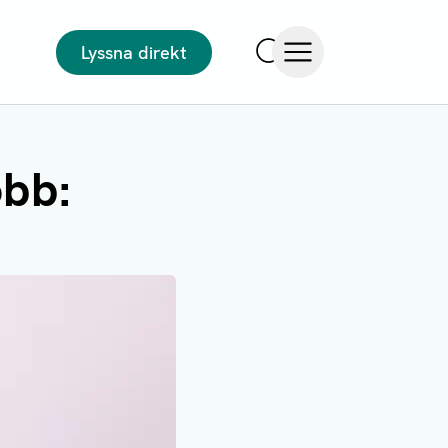
Lyssna direkt
Sök
Öppna meny
obb: