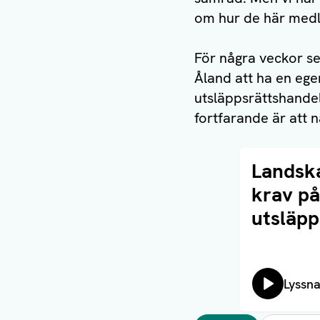
om hur de här medle
För några veckor se
Åland att ha en ege
utsläppsrättshande
fortfarande är att
Läs artikel
Landsk
krav p
utsläpp
Lyssn