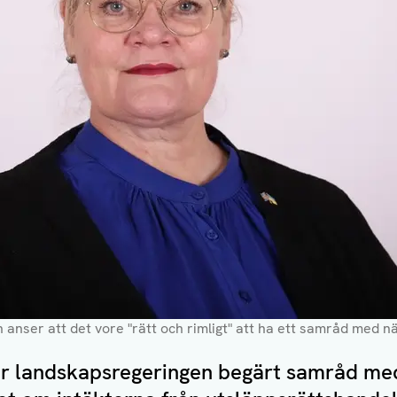
 anser att det vore "rätt och rimligt" att ha ett samråd med n
r landskapsregeringen begärt samråd me