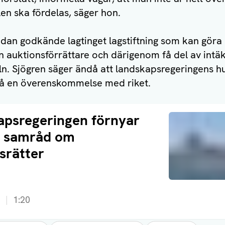
n ska fördelas, säger hon.
dan godkände lagtinget lagstiftning som kan göra d
n auktionsförrättare och därigenom få del av intä
ln. Sjögren säger ändå att landskapsregeringens 
 nå en överenskommelse med riket.
apsregeringen förnyar
å samråd om
srätter
a
1:20