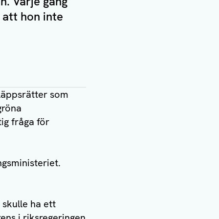
n. Varje gång
 att hon inte
släppsrätter som
gröna
ig fråga för
gsministeriet.
 skulle ha ett
rens i riksregeringen