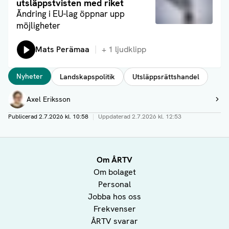
utsläppstvisten med riket
Ändring i EU-lag öppnar upp
möjligheter
Lyssna på:
Mats Perämaa
+
1
ljudklipp
Taggar
Nyheter
Landskapspolitik
Utsläppsrättshandel
Författare
Axel Eriksson
Visa profil
Publicerad
2.7.2026 kl. 10:58
|
Uppdaterad
2.7.2026 kl. 12:53
Om ÅRTV
Om bolaget
Personal
Jobba hos oss
Frekvenser
ÅRTV svarar