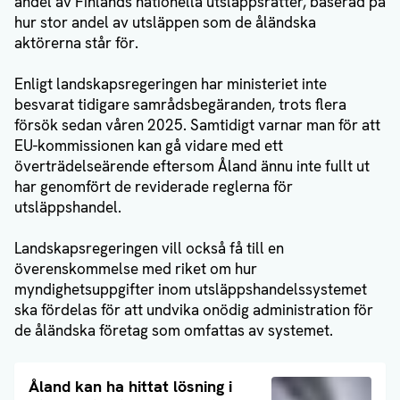
andel av Finlands nationella utsläppsrätter, baserad på
hur stor andel av utsläppen som de åländska
aktörerna står för.
Enligt landskapsregeringen har ministeriet inte
besvarat tidigare samrådsbegäranden, trots flera
försök sedan våren 2025. Samtidigt varnar man för att
EU-kommissionen kan gå vidare med ett
överträdelseärende eftersom Åland ännu inte fullt ut
har genomfört de reviderade reglerna för
utsläppshandel.
Landskapsregeringen vill också få till en
överenskommelse med riket om hur
myndighetsuppgifter inom utsläppshandelssystemet
ska fördelas för att undvika onödig administration för
de åländska företag som omfattas av systemet.
Läs artikel
Åland kan ha hittat lösning i