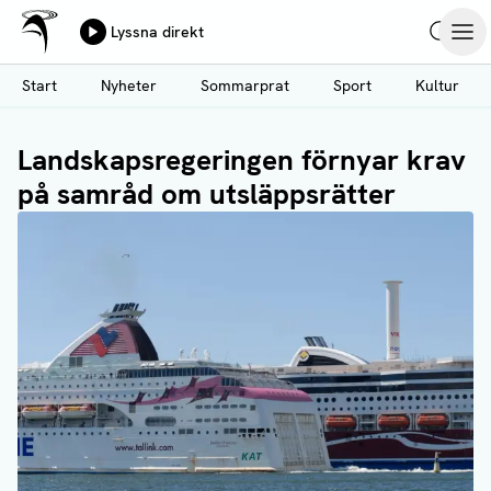
Ålands Radio & TV
Lyssna direkt
Hoppa
Sök
Öpp
till
Start
Nyheter
Sommarprat
Sport
Kultur
huvudinnehåll
Landskapsregeringen förnyar krav
på samråd om utsläppsrätter