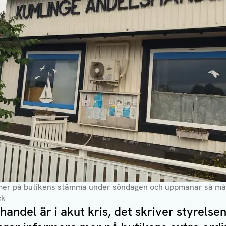
mer på butikens stämma under söndagen och uppmanar så mån
ck
andel är i akut kris, det skriver styrelsen