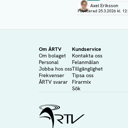
Axel Eriksson
Visa profil
Publicerad
25.3.2026 kl. 12
Om ÅRTV
Kundservice
Om bolaget
Kontakta oss
Personal
Felanmälan
Jobba hos oss
Tillgänglighet
Frekvenser
Tipsa oss
ÅRTV svarar
Firarmix
Sök
Ålands Radio & TV