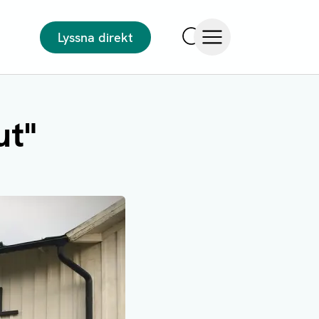
Lyssna direkt
Sök
Öppna meny
ut"