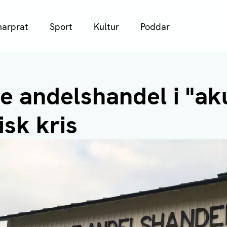
arprat
Sport
Kultur
Poddar
e andelshandel i "ak
sk kris