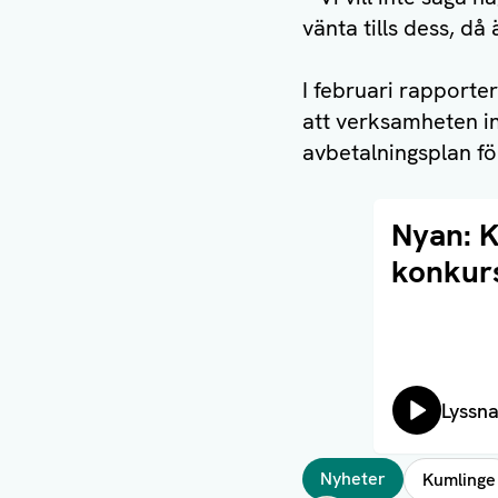
vänta tills dess, då
I februari rapporte
att verksamheten in
avbetalningsplan fö
Läs artikel
Nyan: K
konkurs
Lyssn
Taggar
Nyheter
Kumlinge
Författare