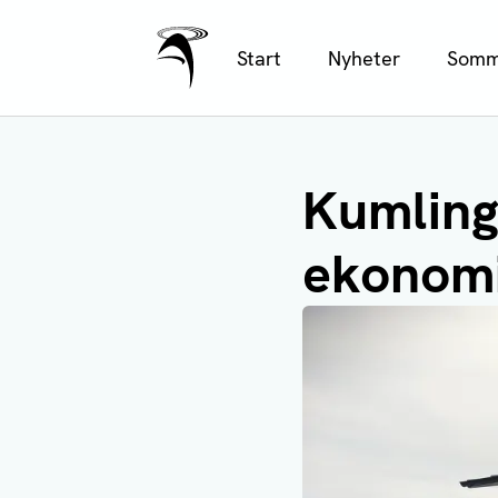
Ålands Radio & TV
Hoppa
Start
Nyheter
Somm
till
huvudinnehåll
Kumling
ekonomi