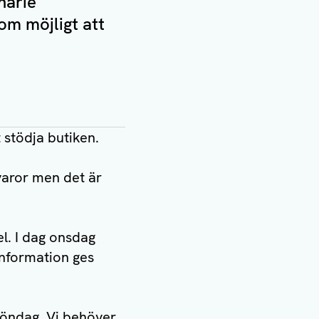
narie
m möjligt att
stödja butiken.
 varor men det är
l. I dag onsdag
 information ges
 söndag. Vi behöver