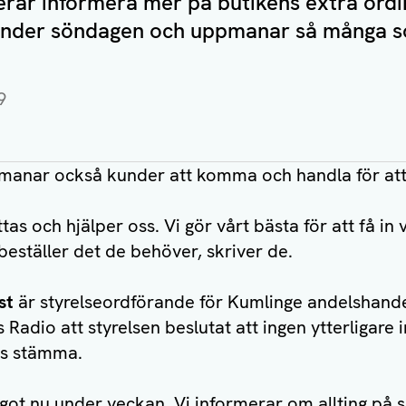
erar informera mer på butikens extra ordi
nder söndagen och uppmanar så många so
9
anar också kunder att komma och handla för att 
as och hjälper oss. Vi gör vårt bästa för att få in
beställer det de behöver, skriver de.
st
är styrelseordförande för Kumlinge andelshande
s Radio att styrelsen beslutat att ingen ytterligare
ns stämma.
 något nu under veckan. Vi informerar om allting på