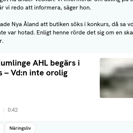
 är vi redo att informera, säger hon.
rade Nya Åland att butiken söks i konkurs, då sa v
te var hotad. Enligt henne rörde det sig om en sk
r.
umlinge AHL begärs i
 – Vd:n inte orolig
a
0:42
Näringsliv