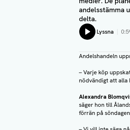
medier. De plan
andelsstämma u
delta.
Lyssna
0:5
Andelshandeln uppm
– Varje köp uppskatt
nödvändigt att alla 
Alexandra Blomqvi
säger hon till Åland
förrän på söndage
– Vi vill inte säga