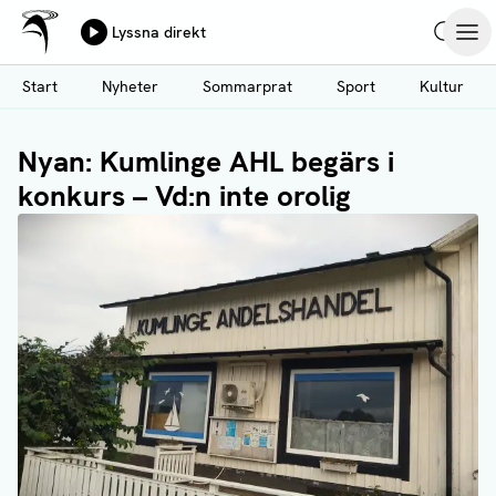
Ålands Radio & TV
Lyssna direkt
Hoppa
Sök
Öpp
till
Start
Nyheter
Sommarprat
Sport
Kultur
huvudinnehåll
Nyan: Kumlinge AHL begärs i
konkurs – Vd:n inte orolig