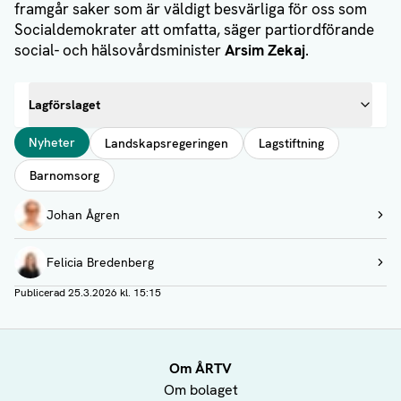
framgår saker som är väldigt besvärliga för oss som
Socialdemokrater att omfatta, säger partiordförande
social- och hälsovårdsminister
Arsim Zekaj
.
Lagförslaget
Taggar
Nyheter
Landskapsregeringen
Lagstiftning
Barnomsorg
Författare
Johan Ågren
Visa profil
Felicia Bredenberg
Visa profil
Publicerad
25.3.2026 kl. 15:15
Om ÅRTV
Om bolaget