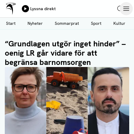
Ålands Radio & TV
Lyssna direkt
Hoppa
Sök
Öpp
till
Start
Nyheter
Sommarprat
Sport
Kultur
huvudinnehåll
“Grundlagen utgör inget hinder” –
oenig LR går vidare för att
begränsa barnomsorgen