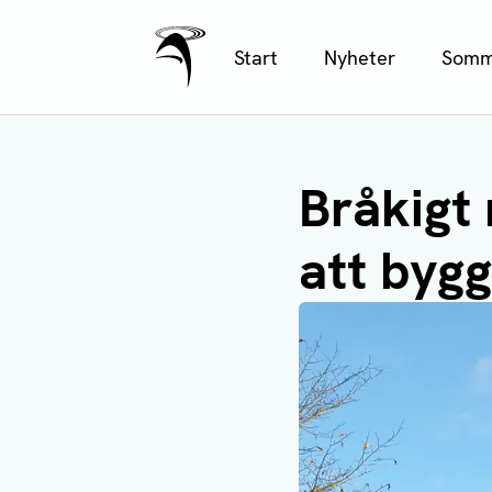
Ålands Radio & TV
Hoppa
Start
Nyheter
Somm
till
huvudinnehåll
Bråkigt 
att byg