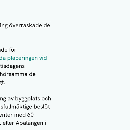
ling överraskade de
de för
da placeringen vid
tisdagens
tt hörsamma de
t.
ning av byggplats och
dsfullmäktige beslöt
center med 60
 eller Apalängen i