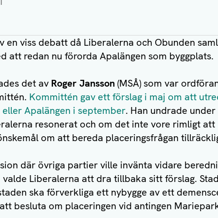
1
 av en viss debatt då Liberalerna och Obunden sam
ed att redan nu förorda Apalängen som byggplats.
lades det av
Roger Jansson
(MSÅ) som var ordföran
ittén.
Kommittén gav ett förslag i maj om att utre
 eller Apalängen i september
. Han undrade under 
eralerna resonerat och om det inte vore rimligt a
nskemål om att bereda placeringsfrågan tillräcklig
sion där övriga partier ville invänta vidare bered
alde Liberalerna att dra tillbaka sitt förslag. Sta
 staden ska förverkliga ett nybygge av ett demens
tt besluta om placeringen vid antingen Mariepark