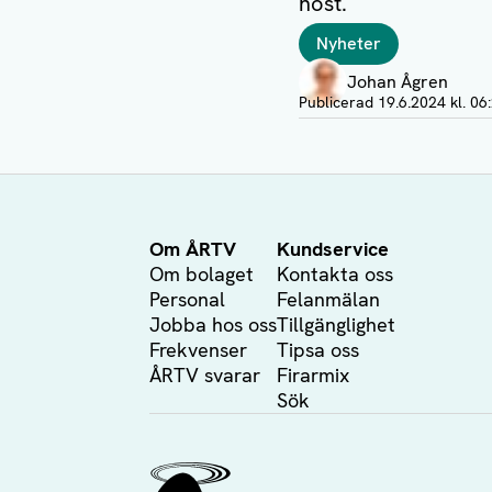
höst.
Taggar
Nyheter
Författare
Johan Ågren
Visa profil
Publicerad
19.6.2024 kl. 06
Om ÅRTV
Kundservice
Om bolaget
Kontakta oss
Personal
Felanmälan
Jobba hos oss
Tillgänglighet
Frekvenser
Tipsa oss
ÅRTV svarar
Firarmix
Sök
Ålands Radio & TV