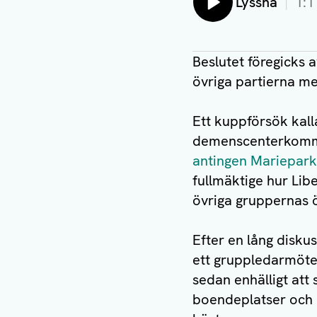
Lyssna
1:1
Beslutet föregicks
övriga partierna m
Ett kuppförsök kal
demenscenterkomm
antingen Mariepark
fullmäktige hur Lib
övriga gruppernas ö
Efter en lång diskus
ett gruppledarmöte v
sedan enhälligt att
boendeplatser och a