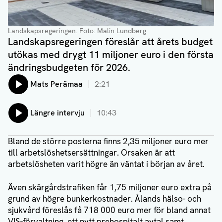
Landskapsregeringen
. Foto: Malin Lundberg
Landskapsregeringen föreslår att årets budget
utökas med drygt 11 miljoner euro i den första
ändringsbudgeten för 2026.
Lyssna på:
Mats Perämaa
2:21
Lyssna på:
Längre intervju
10:43
Bland de större posterna finns 2,35 miljoner euro mer
till arbetslöshetsersättningar. Orsaken är att
arbetslösheten varit högre än väntat i början av året.
Även skärgårdstrafiken får 1,75 miljoner euro extra på
grund av högre bunkerkostnader. Ålands hälso- och
sjukvård föreslås få 718 000 euro mer för bland annat
VIS-förvaltning, ett nytt prehospitalt avtal samt