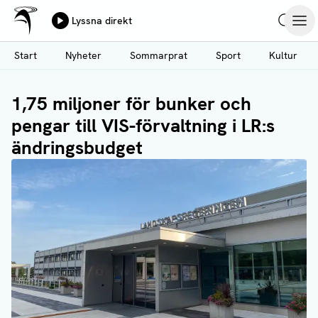
Ålands Radio & TV
Lyssna direkt
Hoppa
Sök
Öpp
till
Start
Nyheter
Sommarprat
Sport
Kultur
huvudinnehåll
1,75 miljoner för bunker och
pengar till VIS-förvaltning i LR:s
ändringsbudget