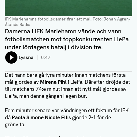
IFK Mariehamns fotbollsdamer firar ett mål
. Foto: Johan Ågren/
Ålands Radio
Damerna i IFK Mariehamn vände och vann
fotbollsmatchen mot toppkonkurrenten LiePa
under lördagens batalj i division tre.
Lyssna
0:47
Det hann bara gå fyra minuter innan matchens första
mål gjordes av
Mirena Pihl
i LiePa. Därefter dröjde det
till matchens 74:e minut innan ett nytt mål gjordes av
LiePa, men denna gången i egen bur.
Fem minuter senare var vändningen ett faktum för IFK
då
Paola Simone Nicole Ellis
gjorde 2-1 för de
grönvita.