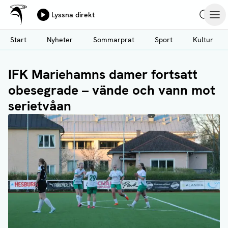
Ålands Radio & TV
Lyssna direkt
Hoppa
Sök
Öpp
till
Start
Nyheter
Sommarprat
Sport
Kultur
huvudinnehåll
IFK Mariehamns damer fortsatt
obesegrade – vände och vann mot
serietvåan