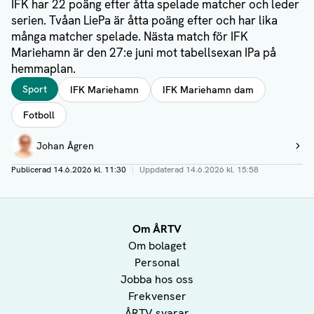
IFK har 22 poäng efter åtta spelade matcher och leder
serien. Tvåan LiePa är åtta poäng efter och har lika
många matcher spelade. Nästa match för IFK
Mariehamn är den 27:e juni mot tabellsexan IPa på
hemmaplan.
Taggar
Sport
IFK Mariehamn
IFK Mariehamn dam
Fotboll
Författare
Johan Ågren
Visa profil
Publicerad
14.6.2026 kl. 11:30
|
Uppdaterad
14.6.2026 kl. 15:58
Om ÅRTV
Om bolaget
Personal
Jobba hos oss
Frekvenser
ÅRTV svarar