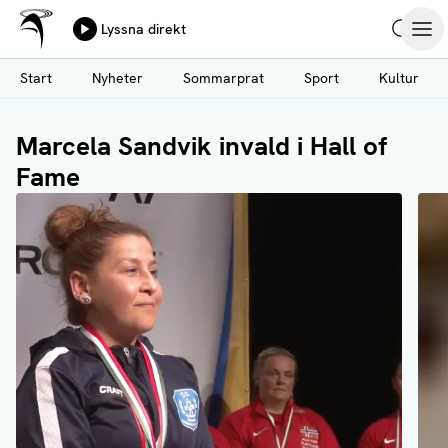
Ålands Radio & TV
Lyssna direkt
Hoppa
Sök
Öpp
till
Start
Nyheter
Sommarprat
Sport
Kultur
huvudinnehåll
Marcela Sandvik invald i Hall of
Fame