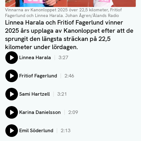
Vinnarna av Kanonloppet 2025 över 22,5 kilometer, Fritiof
Fagerlund och Linnea Harala
. Johan Ågren/Ålands Radio
Linnea Harala och Fritiof Fagerlund vinner
2025 års upplaga av Kanonloppet efter att de
sprungit den längsta sträckan på 22,5
kilometer under lördagen.
Lyssna på:
Linnea Harala
3:27
Lyssna på:
Fritiof Fagerlund
2:46
Lyssna på:
Sami Hartzell
3:21
Lyssna på:
Karina Danielsson
2:09
Lyssna på:
Emil Söderlund
2:13