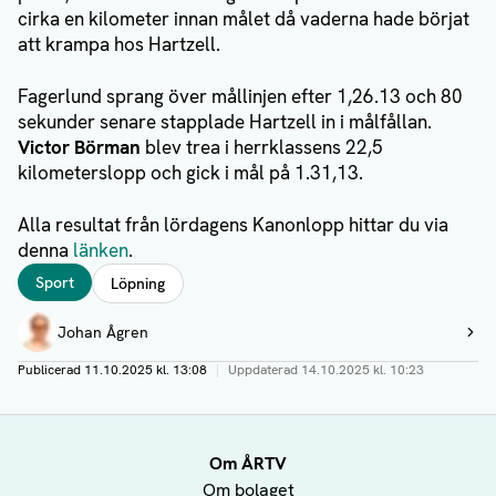
cirka en kilometer innan målet då vaderna hade börjat
att krampa hos Hartzell.
Fagerlund sprang över mållinjen efter 1,26.13 och 80
sekunder senare stapplade Hartzell in i målfållan.
Victor Börman
blev trea i herrklassens 22,5
kilometerslopp och gick i mål på 1.31,13.
Alla resultat från lördagens Kanonlopp hittar du via
denna
länken
.
Taggar
Sport
Löpning
Författare
Johan Ågren
Visa profil
Publicerad
11.10.2025 kl. 13:08
|
Uppdaterad
14.10.2025 kl. 10:23
Om ÅRTV
Om bolaget