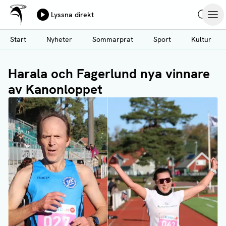
Ålands Radio & TV
Lyssna direkt
Hoppa
Sök
Öpp
till
Start
Nyheter
Sommarprat
Sport
Kultur
huvudinnehåll
Harala och Fagerlund nya vinnare
av Kanonloppet