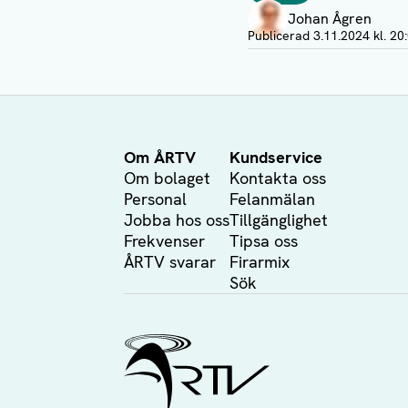
Johan Ågren
Visa profil
Publicerad
3.11.2024 kl. 20
Om ÅRTV
Kundservice
Om bolaget
Kontakta oss
Personal
Felanmälan
Jobba hos oss
Tillgänglighet
Frekvenser
Tipsa oss
ÅRTV svarar
Firarmix
Sök
Ålands Radio & TV