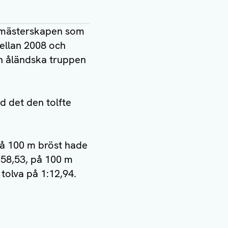
msmästerskapen som
mellan 2008 och
en åländska truppen
 det den tolfte
 På 100 m bröst hade
d 58,53, på 100 m
 tolva på 1:12,94.