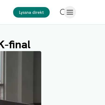
Lyssna direkt
Sök
Öppna meny
-final