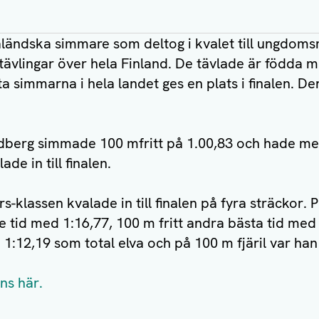
a åländska simmare som deltog i kvalet till ungdo
a tävlingar över hela Finland. De tävlade är födda 
a simmarna i hela landet ges en plats i finalen. D
dberg simmade 100 mfritt på 1.00,83 och hade med
de in till finalen.
s-klassen kvalade in till finalen på fyra sträckor.
te tid med 1:16,77, 100 m fritt andra bästa tid me
1:12,19 som total elva och på 100 m fjäril var han
nns här.