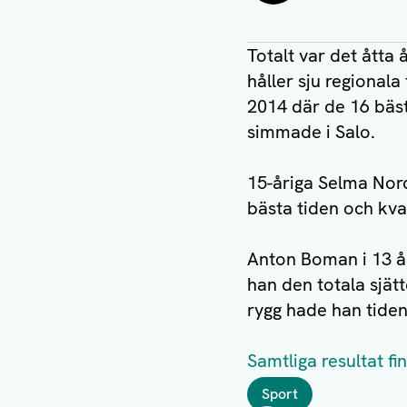
Totalt var det ått
håller sju regional
2014 där de 16 bäst
simmade i Salo.
15-åriga Selma Nor
bästa tiden och kvala
Anton Boman i 13 år
han den totala sjät
rygg hade han tiden 
Samtliga resultat fi
Taggar
Sport
Författare