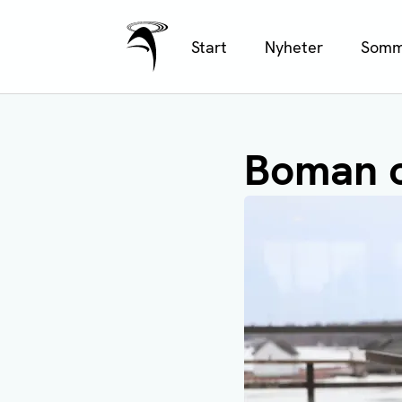
Ålands Radio & TV
Hoppa
Start
Nyheter
Somm
till
huvudinnehåll
Boman o