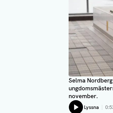
Selma Nordberg o
ungdomsmästers
november.
Lyssna
0:5