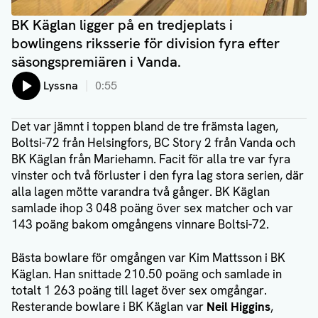
BK Käglan ligger på en tredjeplats i
bowlingens riksserie för division fyra efter
säsongspremiären i Vanda.
Lyssna
0:55
Det var jämnt i toppen bland de tre främsta lagen,
Boltsi-72 från Helsingfors, BC Story 2 från Vanda och
BK Käglan från Mariehamn. Facit för alla tre var fyra
vinster och två förluster i den fyra lag stora serien, där
alla lagen mötte varandra två gånger. BK Käglan
samlade ihop 3 048 poäng över sex matcher och var
143 poäng bakom omgångens vinnare Boltsi-72.
Bästa bowlare för omgången var Kim Mattsson i BK
Käglan. Han snittade 210.50 poäng och samlade in
totalt 1 263 poäng till laget över sex omgångar.
Resterande bowlare i BK Käglan var
Neil Higgins
,