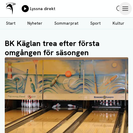
Ålands Radio & TV
Lyssna direkt
Hoppa
Sök
Öpp
till
Start
Nyheter
Sommarprat
Sport
Kultur
huvudinnehåll
BK Käglan trea efter första
omgången för säsongen