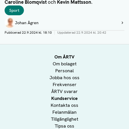
Caroline Blomqvist
och
Kevin Mattsson
.
Taggar
Sport
Författare
Johan Ågren
Visa profil
Publicerad
22.9.2024 kl. 18:10
|
Uppdaterad
22.9.2024 kl. 20:42
Om ÅRTV
Om bolaget
Personal
Jobba hos oss
Frekvenser
ÅRTV svarar
Kundservice
Kontakta oss
Felanmälan
Tillgänglighet
Tipsa oss