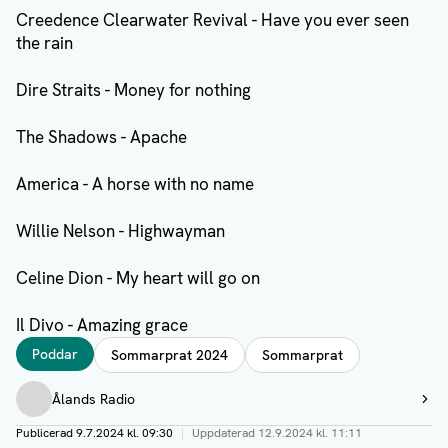
Creedence Clearwater Revival - Have you ever seen
the rain
Dire Straits - Money for nothing
The Shadows - Apache
America - A horse with no name
Willie Nelson - Highwayman
Celine Dion - My heart will go on
Il Divo - Amazing grace
Taggar
Poddar
Sommarprat 2024
Sommarprat
Författare
Ålands Radio
Visa profil
Publicerad
9.7.2024 kl. 09:30
|
Uppdaterad
12.9.2024 kl. 11:11