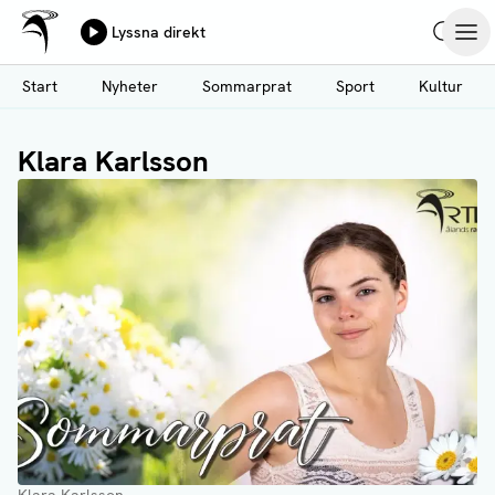
Ålands Radio & TV
Lyssna direkt
Hoppa
Sök
Öpp
till
Start
Nyheter
Sommarprat
Sport
Kultur
huvudinnehåll
Klara Karlsson