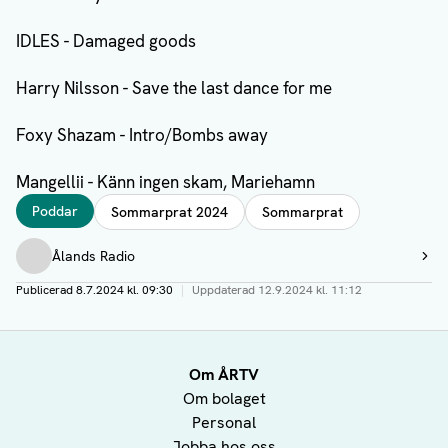
IDLES - Damaged goods
Harry Nilsson - Save the last dance for me
Foxy Shazam - Intro/Bombs away
Mangellii - Känn ingen skam, Mariehamn
Taggar
Poddar
Sommarprat 2024
Sommarprat
Författare
Ålands Radio
Visa profil
Publicerad
8.7.2024 kl. 09:30
|
Uppdaterad
12.9.2024 kl. 11:12
Om ÅRTV
Om bolaget
Personal
Jobba hos oss