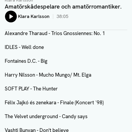
Klara Karlsson
Amatörskådespelare och amatörromantiker.
Lyssna på:
Klara Karlsson
38:05
Alexandre Tharaud - Trios Gnossiennes: No. 1
IDLES - Well done
Fontaines D.C. - Big
Harry Nilsson - Mucho Mungo/ Mt. Elga
SOFT PLAY - The Hunter
Félix Jajkó és zenekara - Finale (Koncert ´98)
The Velvet underground - Candy says
Vashti Bunyan - Don't believe