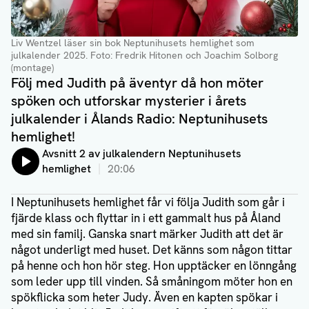
Liv Wentzel läser sin bok Neptunihusets hemlighet som
julkalender 2025
. Foto: Fredrik Hitonen och Joachim Solborg
(montage)
Följ med Judith på äventyr då hon möter
spöken och utforskar mysterier i årets
julkalender i Ålands Radio: Neptunihusets
hemlighet!
Lyssna på:
Avsnitt 2 av julkalendern Neptunihusets
hemlighet
20:06
I Neptunihusets hemlighet får vi följa Judith som går i
fjärde klass och flyttar in i ett gammalt hus på Åland
med sin familj. Ganska snart märker Judith att det är
något underligt med huset. Det känns som någon tittar
på henne och hon hör steg. Hon upptäcker en lönngång
som leder upp till vinden. Så småningom möter hon en
spökflicka som heter Judy. Även en kapten spökar i