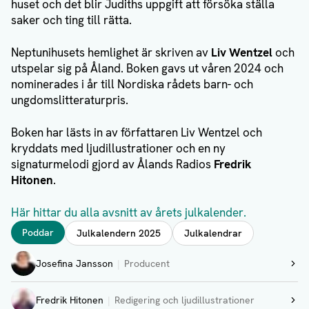
huset och det blir Judiths uppgift att försöka ställa
saker och ting till rätta.
Neptunihusets hemlighet är skriven av
Liv Wentzel
och
utspelar sig på Åland. Boken gavs ut våren 2024 och
nominerades i år till Nordiska rådets barn- och
ungdomslitteraturpris.
Boken har lästs in av författaren Liv Wentzel och
kryddats med ljudillustrationer och en ny
signaturmelodi gjord av Ålands Radios
Fredrik
Hitonen
.
Här hittar du alla avsnitt av årets julkalender.
Taggar
Poddar
Julkalendern 2025
Julkalendrar
Författare
Josefina Jansson
Producent
Visa profil
Fredrik Hitonen
Redigering och ljudillustrationer
Visa profil