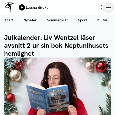
Ålands Radio & TV
Lyssna direkt
Hoppa
Sök
Öpp
till
Start
Nyheter
Sommarprat
Sport
Kultur
huvudinnehåll
Julkalender: Liv Wentzel läser
avsnitt 2 ur sin bok Neptunihusets
hemlighet