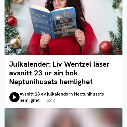
Julkalender: Liv Wentzel läser
Läs artikel
avsnitt 23 ur sin bok
Neptunihusets hemlighet
Lyssna på:
Avsnitt 23 av julkalendern Neptunihusets
hemlighet
5:47