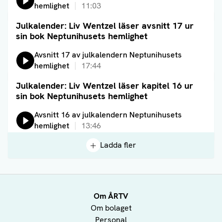
hemlighet
11:03
Julkalender: Liv Wentzel läser avsnitt 17 ur
Läs artikel
sin bok Neptunihusets hemlighet
Lyssna på:
Avsnitt 17 av julkalendern Neptunihusets
hemlighet
17:44
Julkalender: Liv Wentzel läser kapitel 16 ur
Läs artikel
sin bok Neptunihusets hemlighet
Lyssna på:
Avsnitt 16 av julkalendern Neptunihusets
hemlighet
13:46
Ladda fler
Om ÅRTV
Om bolaget
Personal