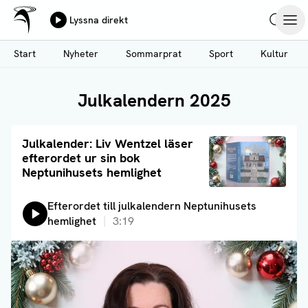
Ålands Radio & TV
Lyssna direkt
Hoppa
Sök
Öpp
till
Start
Nyheter
Sommarprat
Sport
Kultur
huvudinnehåll
Julkalendern 2025
Läs artikel
Julkalender: Liv Wentzel läser
efterordet ur sin bok
Neptunihusets hemlighet
Lyssna på:
Efterordet till julkalendern Neptunihusets
hemlighet
3:19