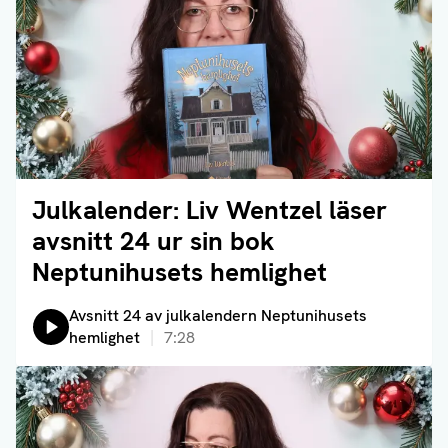
Julkalender: Liv Wentzel läser
Läs artikel
avsnitt 24 ur sin bok
Neptunihusets hemlighet
Lyssna på:
Avsnitt 24 av julkalendern Neptunihusets
hemlighet
7:28