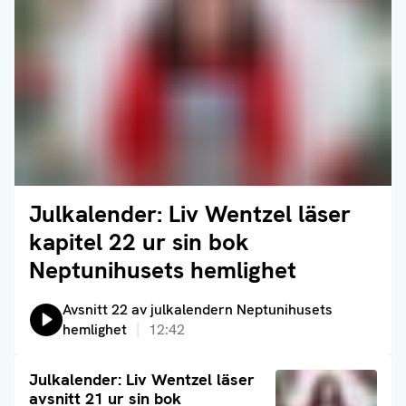
Julkalender: Liv Wentzel läser
Läs artikel
kapitel 22 ur sin bok
Neptunihusets hemlighet
Lyssna på:
Avsnitt 22 av julkalendern Neptunihusets
hemlighet
12:42
Läs artikel
Julkalender: Liv Wentzel läser
avsnitt 21 ur sin bok