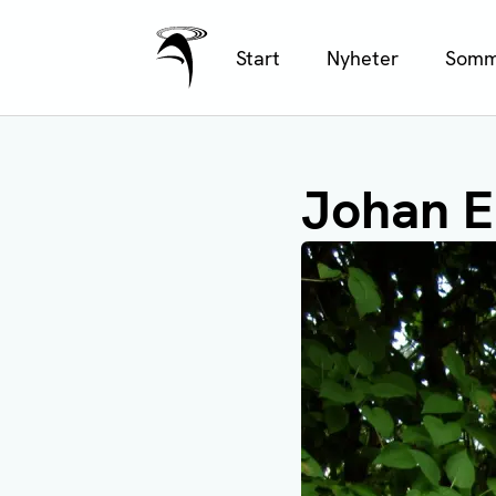
Ålands Radio & TV
Hoppa
Start
Nyheter
Somm
till
huvudinnehåll
Johan E