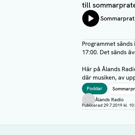
till sommarprat
Lyssna på:
Sommarprat 
Programmet sänds i 
17:00. Det sänds äv
Här på Ålands Radi
där musiken, av upp
Taggar
Poddar
Sommarpr
Författare
Ålands Radio
Visa profil
Publicerad
29.7.2019 kl. 10