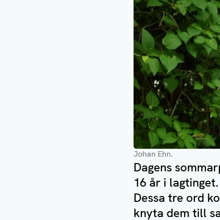
Johan Ehn.
Dagens sommarpr
16 år i lagtinge
Dessa tre ord k
knyta dem till s