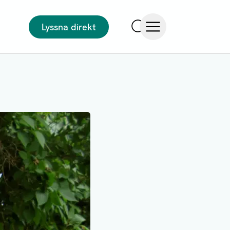
Lyssna direkt
Sök
Öppna meny