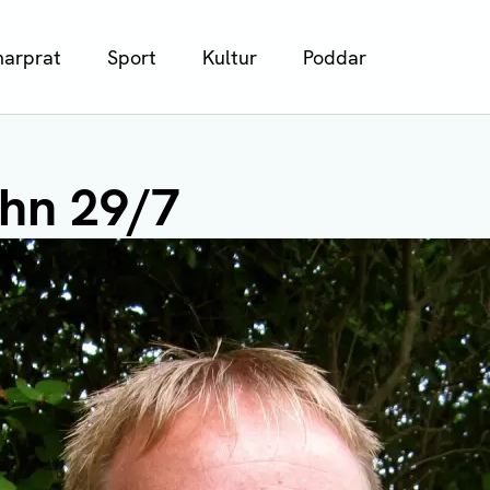
arprat
Sport
Kultur
Poddar
hn 29/7