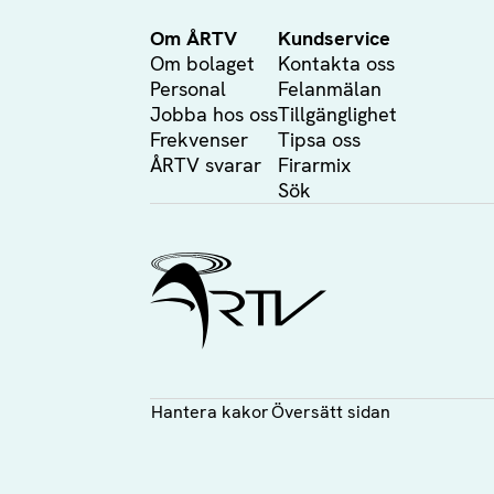
Om ÅRTV
Kundservice
Om bolaget
Kontakta oss
Personal
Felanmälan
Jobba hos oss
Tillgänglighet
Frekvenser
Tipsa oss
ÅRTV svarar
Firarmix
Sök
Ålands Radio & TV
Hantera kakor
Översätt sidan