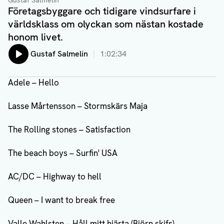
Gustaf Salmelin
Företagsbyggare och tidigare vindsurfare i
världsklass om olyckan som nästan kostade
honom livet.
Lyssna på:
Gustaf Salmelin
1:02:34
Adele – Hello
Lasse Mårtensson – Stormskärs Maja
The Rolling stones – Satisfaction
The beach boys – Surfin' USA
AC/DC – Highway to hell
Queen – I want to break free
Valle Wahlsten – Håll mitt hjärta (Björn skifs)