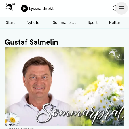
Ålands Radio & TV
Lyssna direkt
Hoppa
Sök
Öpp
till
Start
Nyheter
Sommarprat
Sport
Kultur
huvudinnehåll
Gustaf Salmelin