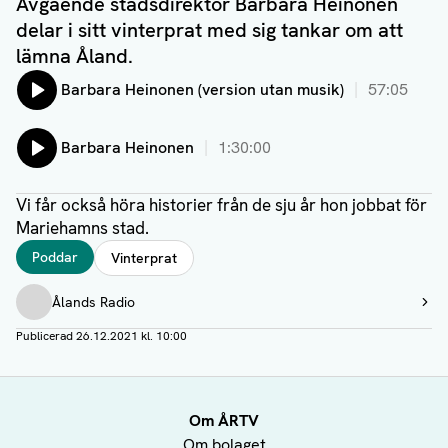
Avgående stadsdirektör Barbara Heinonen
delar i sitt vinterprat med sig tankar om att
lämna Åland.
Lyssna på:
Barbara Heinonen (version utan musik)
57:05
Lyssna på:
Barbara Heinonen
1:30:00
Vi får också höra historier från de sju år hon jobbat för
Mariehamns stad.
Taggar
Poddar
Vinterprat
Författare
Ålands Radio
Visa profil
Publicerad
26.12.2021 kl. 10:00
Om ÅRTV
Om bolaget