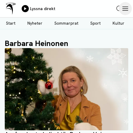
Ålands Radio & TV
Lyssna direkt
Hoppa
Sök
Öpp
till
Start
Nyheter
Sommarprat
Sport
Kultur
huvudinnehåll
Barbara Heinonen