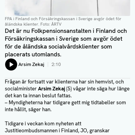
FPA i Finland och Försäkringskassan i Sverige avgör ödet för
åländska klienter.
Foto: ÅRTV
Det är nu Folkpensionsanstalten i Finland och
Försäkringskassan i Sverige som avgör ödet
för de åländska socialvårdsklienter som
placerats utomlands.
Lyssna på:
Arsim Zekaj
2:10
Frågan är fortsatt var klienterna har sin hemvist, och
socialminister
Arsim Zekaj
(S) vågar inte säga hur länge
det kan ta innan beslut fattas.
– Myndigheterna har tidigare gett mig tidtabeller som
inte hållit, säger han.
Tidigare i veckan kom nyheten att
Justitieombudsmannen i Finland, JO, granskar