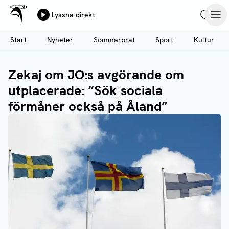
Ålands Radio & TV
Lyssna direkt
Hoppa
Sök
Öpp
till
Start
Nyheter
Sommarprat
Sport
Kultur
huvudinnehåll
Zekaj om JO:s avgörande om
utplacerade: “Sök sociala
förmåner också på Åland”