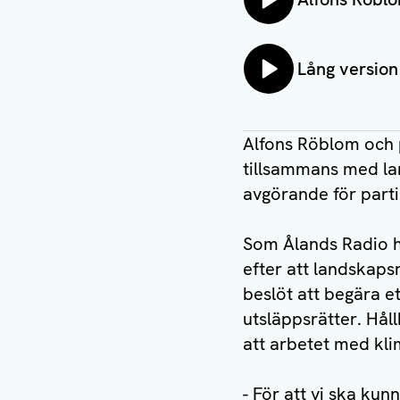
Lyssna på:
Lång version
Alfons Röblom och 
tillsammans med l
avgörande för part
Som Ålands Radio ha
efter att landskaps
beslöt att begära e
utsläppsrätter. Håll
att arbetet med kl
- För att vi ska kun