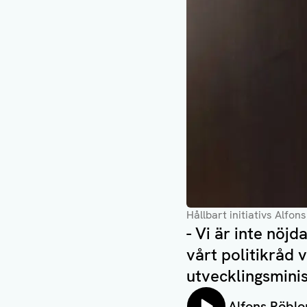
Hållbart initiativs Alfo
- Vi är inte nö
vårt politikråd 
utvecklingsminis
Lyssna på:
Alfons Röbl