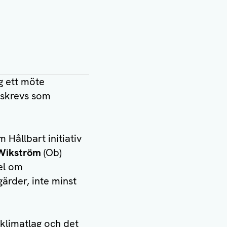
g ett möte
eskrevs som
Hållbart initiativ
 Wikström
(Ob)
el om
gärder, inte minst
 klimatlag och det