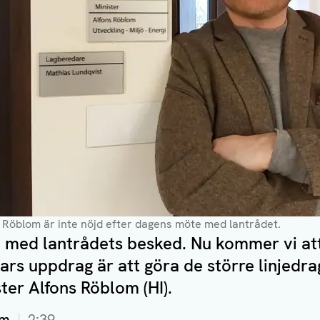
ns Röblom är inte nöjd efter dagens möte med lantrådet.
jda med lantrådets besked. Nu kommer vi a
vars uppdrag är att göra de större linjedr
ter Alfons Röblom (HI).
om
2:39