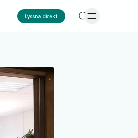
Lyssna direkt
Sök
Öppna meny