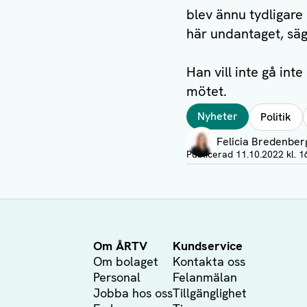
blev ännu tydligare
här undantaget, sä
Han vill inte gå in
mötet.
Taggar
Nyheter
Politik
Författare
Felicia Bredenber
Visa profil
Publicerad
11.10.2022 kl. 1
Om ÅRTV
Kundservice
Om bolaget
Kontakta oss
Personal
Felanmälan
Jobba hos oss
Tillgänglighet