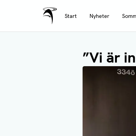
Ålands Radio & TV
Hoppa
Start
Nyheter
Somm
till
huvudinnehåll
”Vi är i