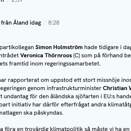
 från Åland idag
8:28
partikollegan
Simon Holmström
hade tidigare i da
antrådet
Veronica Thörnroos
(C) som på förhand b
iets framtid inom regeringssamarbetet.
r rapporterat om uppstod ett stort missnöje inom 
regeringen genom infrastrukturminister
Christian
tt undantag för den åländska sjöfarten i EU:s hand
bart initiativ har därför efterfrågat andra klimatåt
imatlagen ska påskyndas.
na föra en trovärdig klimatpolitik så måste vi ha en