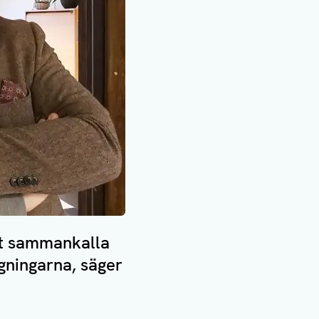
tt sammankalla
agningarna, säger