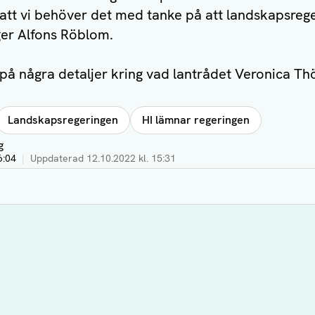
 att vi behöver det med tanke på att landskapsreg
ger Alfons Röblom.
te på några detaljer kring vad lantrådet Veronica T
Landskapsregeringen
HI lämnar regeringen
g
6:04
|
Uppdaterad
12.10.2022 kl. 15:31