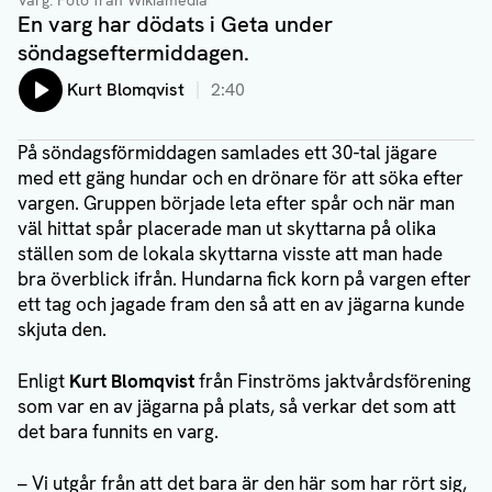
Varg. Foto från Wikiamedia
En varg har dödats i Geta under
söndagseftermiddagen.
Lyssna på:
Kurt Blomqvist
2:40
På söndagsförmiddagen samlades ett 30-tal jägare
med ett gäng hundar och en drönare för att söka efter
vargen. Gruppen började leta efter spår och när man
väl hittat spår placerade man ut skyttarna på olika
ställen som de lokala skyttarna visste att man hade
bra överblick ifrån. Hundarna fick korn på vargen efter
ett tag och jagade fram den så att en av jägarna kunde
skjuta den.
Enligt
Kurt Blomqvist
från Finströms jaktvårdsförening
som var en av jägarna på plats, så verkar det som att
det bara funnits en varg.
– Vi utgår från att det bara är den här som har rört sig,