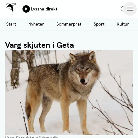
Ålands Radio & TV
Lyssna direkt
Hoppa
Sök
Öpp
till
Start
Nyheter
Sommarprat
Sport
Kultur
huvudinnehåll
Varg skjuten i Geta