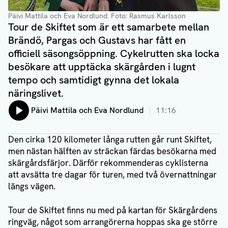
Päivi Mattila och Eva Nordlund
. Foto: Rasmus Karlsson
Tour de Skiftet som är ett samarbete mellan
Brändö, Pargas och Gustavs har fått en
officiell säsongsöppning. Cykelrutten ska locka
besökare att upptäcka skärgården i lugnt
tempo och samtidigt gynna det lokala
näringslivet.
Lyssna på:
Päivi Mattila och Eva Nordlund
11:16
Den cirka 120 kilometer långa rutten går runt Skiftet,
men nästan hälften av sträckan färdas besökarna med
skärgårdsfärjor. Därför rekommenderas cyklisterna
att avsätta tre dagar för turen, med två övernattningar
längs vägen.
Tour de Skiftet finns nu med på kartan för Skärgårdens
ringväg, något som arrangörerna hoppas ska ge större