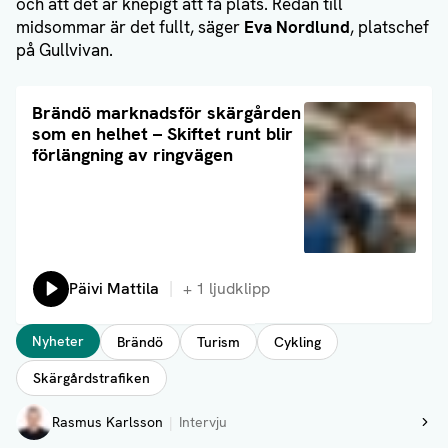
och att det är knepigt att få plats. Redan till
midsommar är det fullt, säger
Eva Nordlund
, platschef
på Gullvivan.
Läs artikel
Brändö marknadsför skärgården
som en helhet – Skiftet runt blir
förlängning av ringvägen
Lyssna på:
Päivi Mattila
+
1
ljudklipp
Taggar
Nyheter
Brändö
Turism
Cykling
Skärgårdstrafiken
Författare
Rasmus Karlsson
Intervju
Visa profil