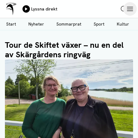
Ålands Radio & TV
Lyssna direkt
Hoppa
Sök
Öpp
till
Start
Nyheter
Sommarprat
Sport
Kultur
huvudinnehåll
Tour de Skiftet växer – nu en del
av Skärgårdens ringväg