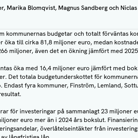
r, Marika Blomqvist, Magnus Sandberg och Niclas
nom kommunernas budgetar och totalt förväntas 
 öka till cirka 81,8 miljoner euro, medan kostnad
 266 miljoner, även det en ökning jämfört med 2025
ntas öka med 16,4 miljoner euro jämfört med boks
joner. Det totala budgetunderskottet för kommune
ro. Endast fyra kommuner, Finström, Lemland, Sott
esultat.
r för investeringar på sammanlagt 23 miljoner e
miljoner euro mer än i 2024 års bokslut. Finansieri
eringsandelar, överlåtelseintäkter från investering
 långfristiga lån.