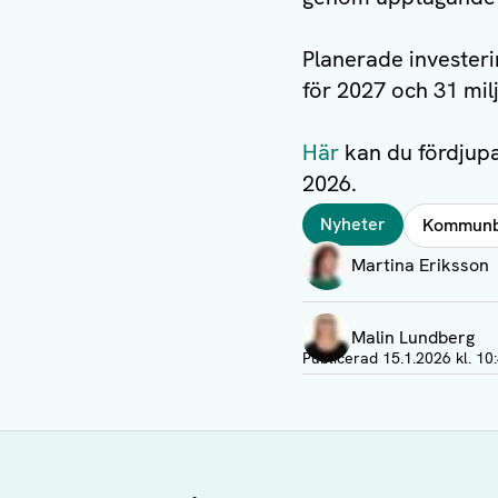
Planerade invester
för 2027 och 31 mil
Här
kan du fördjup
2026.
Taggar
Nyheter
Kommunb
Författare
Martina Eriksson
Visa profil
Malin Lundberg
Visa profil
Publicerad
15.1.2026 kl. 10