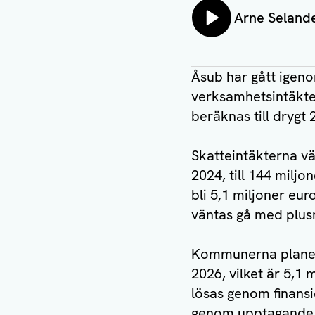
Lyssna på:
Arne Selande
Åsub har gått ige
verksamhetsintäkter
beräknas till drygt
Skatteintäkterna vä
2024, till 144 mil
bli 5,1 miljoner eu
väntas gå med plusr
Kommunerna planera
2026, vilket är 5,1 
lösas genom finansi
genom upptagande av