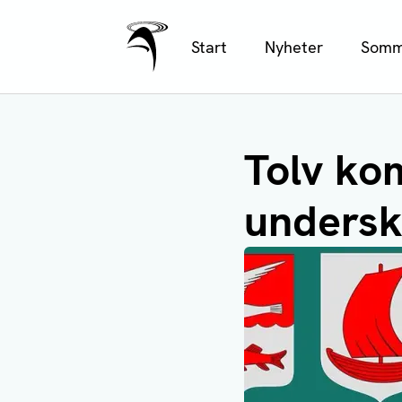
Ålands Radio & TV
Hoppa
Start
Nyheter
Somm
till
huvudinnehåll
Tolv ko
undersk