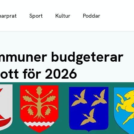
arprat
Sport
Kultur
Poddar
mmuner budgeterar
ott för 2026