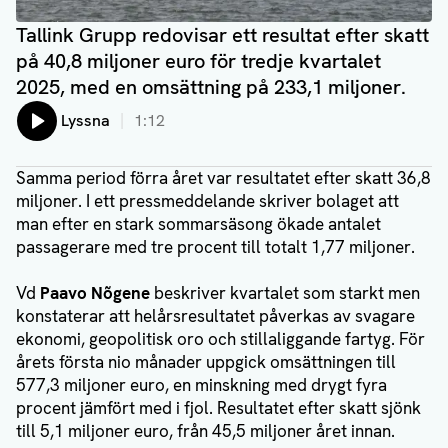
Tallink Grupp redovisar ett resultat efter skatt
på 40,8 miljoner euro för tredje kvartalet
2025, med en omsättning på 233,1 miljoner.
Lyssna
1:12
Samma period förra året var resultatet efter skatt 36,8
miljoner. I ett pressmeddelande skriver bolaget att
man efter en stark sommarsäsong ökade antalet
passagerare med tre procent till totalt 1,77 miljoner.
Vd
Paavo Nõgene
beskriver kvartalet som starkt men
konstaterar att helårsresultatet påverkas av svagare
ekonomi, geopolitisk oro och stillaliggande fartyg. För
årets första nio månader uppgick omsättningen till
577,3 miljoner euro, en minskning med drygt fyra
procent jämfört med i fjol. Resultatet efter skatt sjönk
till 5,1 miljoner euro, från 45,5 miljoner året innan.