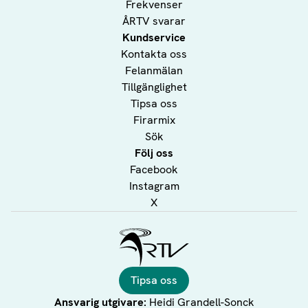
Frekvenser
ÅRTV svarar
Kundservice
Kontakta oss
Felanmälan
Tillgänglighet
Tipsa oss
Firarmix
Sök
Följ oss
Facebook
Instagram
X
Ålands Radio & TV
Tipsa oss
Ansvarig utgivare:
Heidi Grandell-Sonck