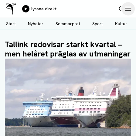
Ålands Radio & TV
Lyssna direkt
Hoppa
Sök
Öpp
till
Start
Nyheter
Sommarprat
Sport
Kultur
huvudinnehåll
Tallink redovisar starkt kvartal –
men helåret präglas av utmaningar