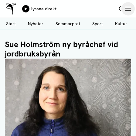
Ålands Radio & TV
Lyssna direkt
Hoppa
Sök
Öpp
till
Start
Nyheter
Sommarprat
Sport
Kultur
huvudinnehåll
Sue Holmström ny byråchef vid
jordbruksbyrån