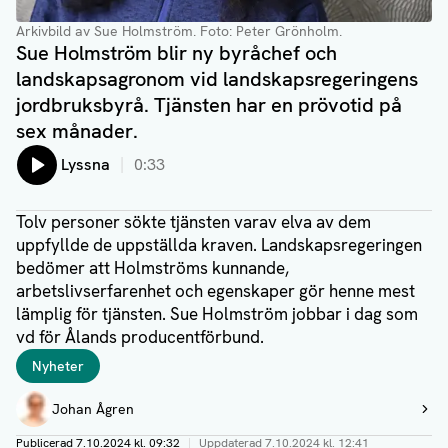
Arkivbild av Sue Holmström. Foto: Peter Grönholm.
Sue Holmström blir ny byråchef och
landskapsagronom vid landskapsregeringens
jordbruksbyrå. Tjänsten har en prövotid på
sex månader.
Lyssna
0:33
Tolv personer sökte tjänsten varav elva av dem
uppfyllde de uppställda kraven. Landskapsregeringen
bedömer att Holmströms kunnande,
arbetslivserfarenhet och egenskaper gör henne mest
lämplig för tjänsten. Sue Holmström jobbar i dag som
vd för Ålands producentförbund.
Taggar
Nyheter
Författare
Johan Ågren
Visa profil
Publicerad
7.10.2024 kl. 09:32
|
Uppdaterad
7.10.2024 kl. 12:41