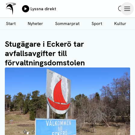
Ålands Radio & TV
Lyssna direkt
Hoppa
Sök
Öpp
till
Start
Nyheter
Sommarprat
Sport
Kultur
huvudinnehåll
Stugägare i Eckerö tar
avfallsavgifter till
förvaltningsdomstolen