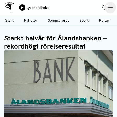
Ålands Radio & TV
Lyssna direkt
Hoppa
Sök
Öpp
till
Start
Nyheter
Sommarprat
Sport
Kultur
huvudinnehåll
Starkt halvår för Ålandsbanken –
rekordhögt rörelseresultat