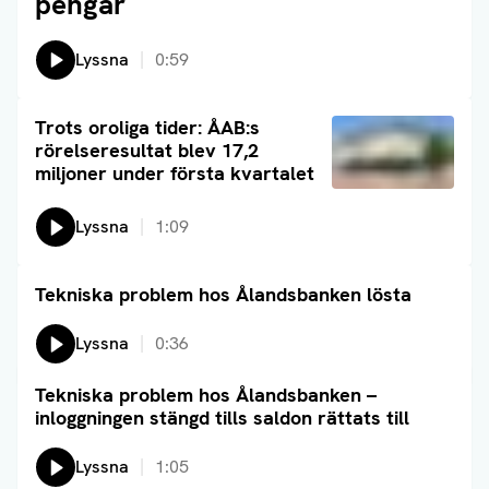
pengar
Lyssna
0:59
Läs artikel
Trots oroliga tider: ÅAB:s
rörelseresultat blev 17,2
miljoner under första kvartalet
Lyssna
1:09
Tekniska problem hos Ålandsbanken lösta
Läs artikel
Lyssna
0:36
Tekniska problem hos Ålandsbanken –
Läs artikel
inloggningen stängd tills saldon rättats till
Lyssna
1:05