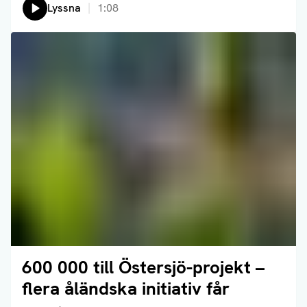
Lyssna
1:08
600 000 till Östersjö-projekt –
Läs artikel
flera åländska initiativ får