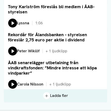
Tony Karlström föreslås bli medlem i ÅAB-
Läs artikel
styrelsen
Lyssna
1:06
Rekordår för Ålandsbanken - styrelsen
Läs artikel
föreslår 2,75 euro per aktie i dividend
Lyssna på:
Peter Wiklöf
+
1
ljudklipp
ÅAB senarelägger utbetalning från
Läs artikel
vindkraftsfonden: ”Mindre intresse att köpa
vindparker”
Lyssna på:
Carola Nilsson
+
1
ljudklipp
Ladda fler