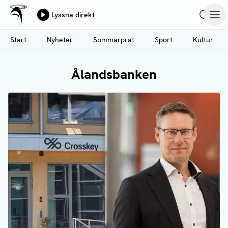
Ålands Radio & TV
Lyssna direkt
Hoppa
Sök
Öpp
till
Start
Nyheter
Sommarprat
Sport
Kultur
huvudinnehåll
Ålandsbanken