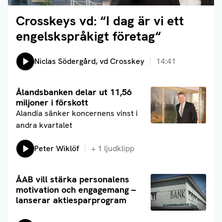
Crosskeys vd: “I dag är vi ett
Läs artikel
engelskspråkigt företag“
Lyssna på:
Niclas Södergård, vd Crosskey
14:41
Läs artikel
Ålandsbanken delar ut 11,56
miljoner i förskott
Alandia sänker koncernens vinst i
andra kvartalet
Lyssna på:
Peter Wiklöf
+
1
ljudklipp
Läs artikel
ÅAB vill stärka personalens
motivation och engagemang –
lanserar aktiesparprogram