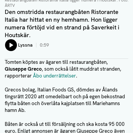
Restaurangbåten Ristorante Italia ligger numera i Houtskär.
Foto:
ÅRTV
Den omstridda restaurangbåten Ristorante
Italia har hittat en ny hemhamn. Hon ligger
numera förtöjd vid en strand på Saverkeit i
Houtskär.
Lyssna
0:59
Tomten köptes av ägaren till restaurangbåten,
Giuseppe Greco
, som också låtit muddrat stranden,
rapporterar
Åbo underrättelser
.
Grecos bolag, Italian Foods GS, dömdes av Ålands
tingsrätt 2020 att omedelbart och på egen bekostnad
flytta båten och överlåta kajplatsen till Mariehamns
hamn Ab.
Båten är också ut till försäljning och ska kosta 95 000
euro. Enligt annonsen är ägaren Giuseppe Greco även