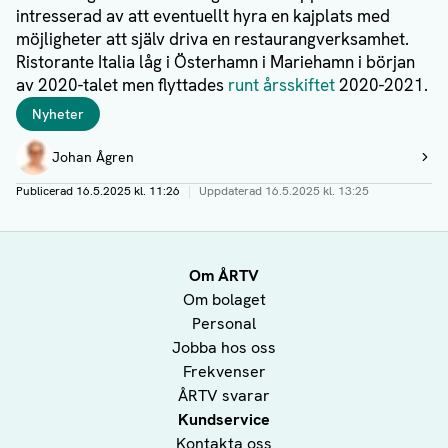
intresserad av att eventuellt hyra en kajplats med
möjligheter att själv driva en restaurangverksamhet.
Ristorante Italia låg i Österhamn i Mariehamn i början
av 2020-talet men flyttades
runt årsskiftet
2020-2021.
Taggar
Nyheter
Författare
Johan Ågren
Visa profil
Publicerad
16.5.2025 kl. 11:26
|
Uppdaterad
16.5.2025 kl. 13:25
Om ÅRTV
Om bolaget
Personal
Jobba hos oss
Frekvenser
ÅRTV svarar
Kundservice
Kontakta oss