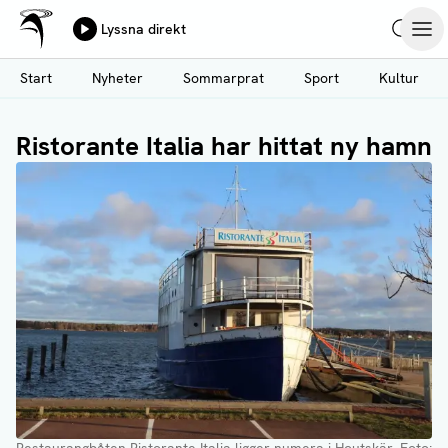
Ålands Radio & TV
Lyssna direkt
Hoppa
Sök
Öpp
till
Start
Nyheter
Sommarprat
Sport
Kultur
huvudinnehåll
Ristorante Italia har hittat ny hamn