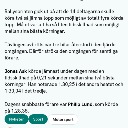
Rallysprinten gick ut på att de 14 deltagarna skulle
köra två så jämna lopp som möjligt av totalt fyra körda
lopp. Målet var att ha så liten tidsskillnad som möjligt
mellan sina bästa körningar.
Tävlingen avbröts när tre bilar återstod i den fjärde
omgången. Därför ströks den omgången för samtliga
förare.
Jonas Ask
körde jämnast under dagen med en
tidsskillnad på 0,21 sekunder mellan sina två bästa
körningar. Han noterade 1.30,25 i det andra heatet och
1.30,04 i det tredje.
Dagens snabbaste förare var
Philip Lund
, som körde
på 1.28,38.
Taggar
Nyheter
Sport
Motorsport
Författare