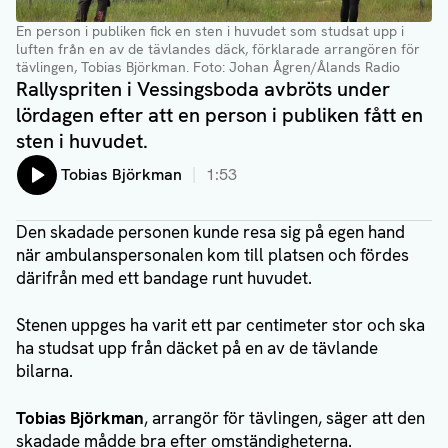
En person i publiken fick en sten i huvudet som studsat upp i
luften från en av de tävlandes däck, förklarade arrangören för
tävlingen, Tobias Björkman.
Foto: Johan Ågren/Ålands Radio
Rallyspriten i Vessingsboda avbröts under
lördagen efter att en person i publiken fått en
sten i huvudet.
Lyssna på:
Tobias Björkman
1:53
Den skadade personen kunde resa sig på egen hand
när ambulanspersonalen kom till platsen och fördes
därifrån med ett bandage runt huvudet.
Stenen uppges ha varit ett par centimeter stor och ska
ha studsat upp från däcket på en av de tävlande
bilarna.
Tobias Björkman
, arrangör för tävlingen, säger att den
skadade mådde bra efter omständigheterna.