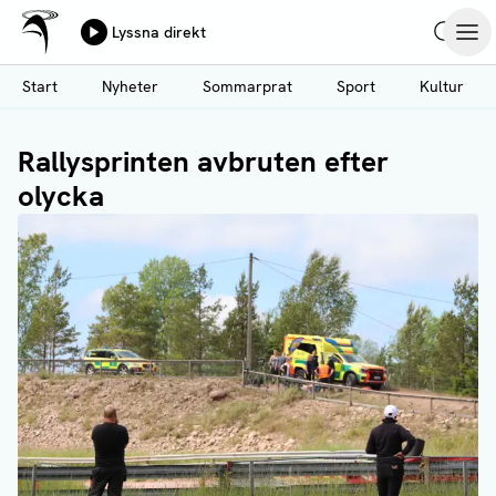
Ålands Radio & TV
Lyssna direkt
Hoppa
Sök
Öpp
till
Start
Nyheter
Sommarprat
Sport
Kultur
huvudinnehåll
Rallysprinten avbruten efter
olycka