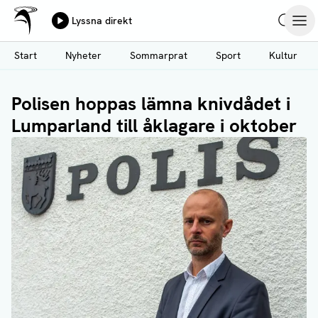
Ålands Radio & TV
Lyssna direkt
Hoppa
Sök
Öpp
till
Start
Nyheter
Sommarprat
Sport
Kultur
huvudinnehåll
Polisen hoppas lämna knivdådet i
Lumparland till åklagare i oktober