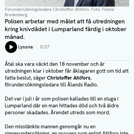
Förundersökningsledare Christoffer Ahlfors
. Foto: Felicia
Bredenberg
Polisen arbetar med målet att få utredningen
kring knivdådet i Lumparland färdig i oktober
månad.
Lyssna
0:37
Åtal ska vara väckt den 18 november och är
utredningen klar i oktober får åklagaren gott om tid att
fatta beslut, säger
Christoffer Ahlfors
,
förundersökningsledare till Ålands Radio.
Det var i juli i år som polisen kallades till en stuga i
Lumparland där en man hittades död och två äldre
personer skadades. Ärendet utreds som mord.
Den misstänkte mannen genomgår nu en
sinnesundersökning, en process som enligt Ahlfors inte