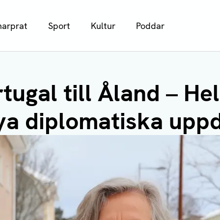
arprat
Sport
Kultur
Poddar
tugal till Åland – He
nya diplomatiska upp