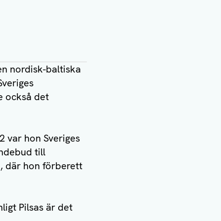
en nordisk-baltiska
Sveriges
e också det
2 var hon Sveriges
debud till
 där hon förberett
igt Pilsas är det