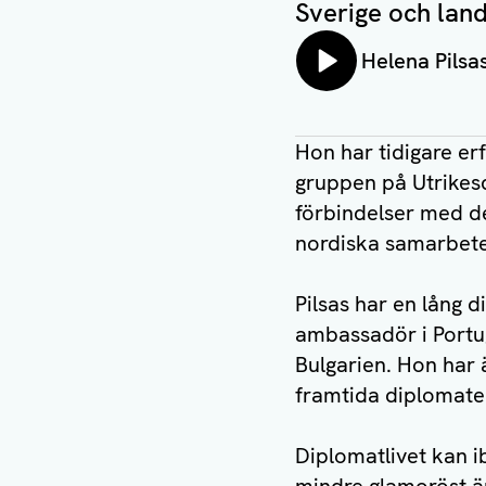
Sverige och lan
Lyssna på:
Helena Pilsa
Hon har tidigare er
gruppen på Utrikes
förbindelser med d
nordiska samarbete
Pilsas har en lång 
ambassadör i Portu
Bulgarien. Hon har
framtida diplomater
Diplomatlivet kan ib