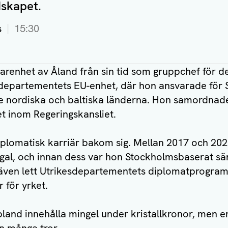
dskapet.
s
15:30
farenhet av Åland från sin tid som gruppchef för d
departementets EU-enhet, där hon ansvarade för 
e nordiska och baltiska länderna. Hon samordnad
t inom Regeringskansliet.
diplomatisk karriär bakom sig. Mellan 2017 och 202
gal, och innan dess var hon Stockholmsbaserat sän
 även lett Utrikesdepartementets diplomatprogram,
 för yrket.
land innehålla mingel under kristallkronor, men enl