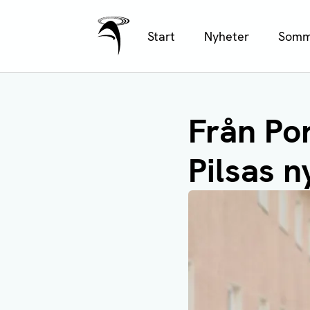
Ålands Radio & TV
Hoppa
Start
Nyheter
Somm
till
huvudinnehåll
Från Por
Pilsas 