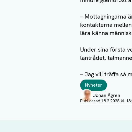
mindre glamoröst ä
– Mottagningarna är
kontakterna mellan 
lära känna människo
Under sina första ve
lantrådet, talmann
– Jag vill träffa s
Taggar
Nyheter
Författare
Johan Ågren
Visa profil
Publicerad
18.2.2025 kl. 18