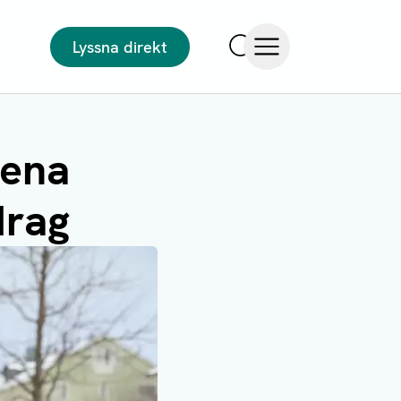
Lyssna direkt
Sök
Öppna meny
lena
drag