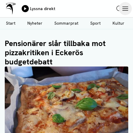
Ålands Radio & TV
Lyssna direkt
Hoppa
Sök
Öpp
till
Start
Nyheter
Sommarprat
Sport
Kultur
huvudinnehåll
Pensionärer slår tillbaka mot
pizzakritiken i Eckerös
budgetdebatt