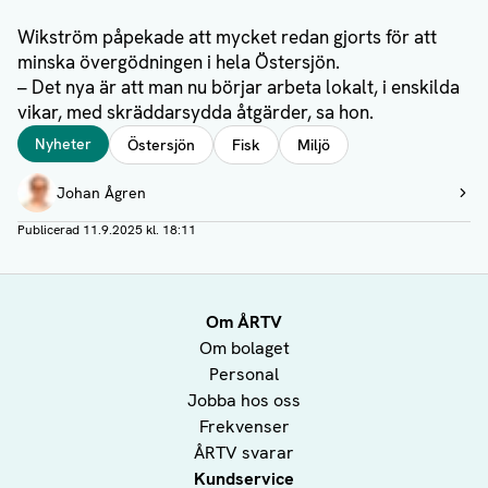
Wikström påpekade att mycket redan gjorts för att
minska övergödningen i hela Östersjön.
– Det nya är att man nu börjar arbeta lokalt, i enskilda
vikar, med skräddarsydda åtgärder, sa hon.
Taggar
Nyheter
Östersjön
Fisk
Miljö
Författare
Johan Ågren
Visa profil
Publicerad
11.9.2025 kl. 18:11
Om ÅRTV
Om bolaget
Personal
Jobba hos oss
Frekvenser
ÅRTV svarar
Kundservice