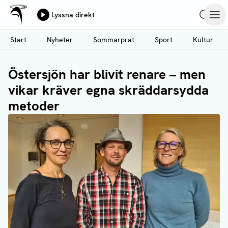
Ålands Radio & TV
Lyssna direkt
Hoppa
Sök
Öpp
till
Start
Nyheter
Sommarprat
Sport
Kultur
huvudinnehåll
Östersjön har blivit renare – men
vikar kräver egna skräddarsydda
metoder