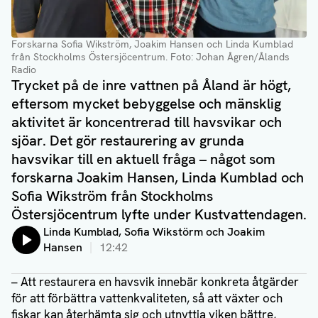
Forskarna Sofia Wikström, Joakim Hansen och Linda Kumblad
från Stockholms Östersjöcentrum
. Foto: Johan Ågren/Ålands
Radio
Trycket på de inre vattnen på Åland är högt,
eftersom mycket bebyggelse och mänsklig
aktivitet är koncentrerad till havsvikar och
sjöar. Det gör restaurering av grunda
havsvikar till en aktuell fråga – något som
forskarna Joakim Hansen, Linda Kumblad och
Sofia Wikström från Stockholms
Östersjöcentrum lyfte under Kustvattendagen.
Lyssna på:
Linda Kumblad, Sofia Wikstörm och Joakim
Hansen
12:42
– Att restaurera en havsvik innebär konkreta åtgärder
för att förbättra vattenkvaliteten, så att växter och
fiskar kan återhämta sig och utnyttja viken bättre,