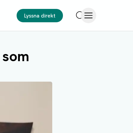
Lyssna direkt
Sök
Öppna meny
a som