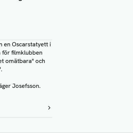
n en Oscarstatyett i
 för filmklubben
Det omätbara" och
.
säger Josefsson.