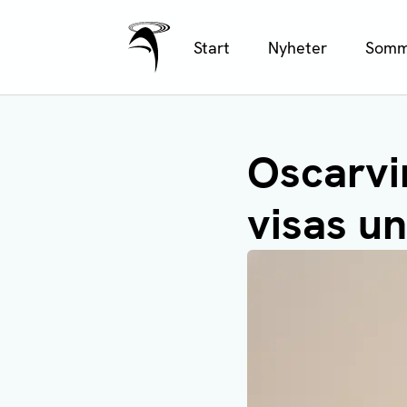
Ålands Radio & TV
Hoppa
Start
Nyheter
Somm
till
huvudinnehåll
Oscarvi
visas un