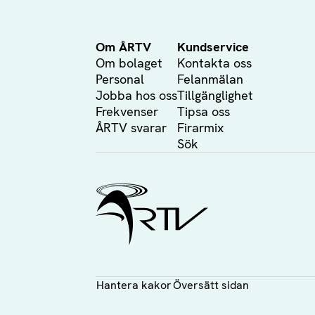
Om ÅRTV
Kundservice
Om bolaget
Kontakta oss
Personal
Felanmälan
Jobba hos oss
Tillgänglighet
Frekvenser
Tipsa oss
ÅRTV svarar
Firarmix
Sök
Ålands Radio & TV
Hantera kakor
Översätt sidan