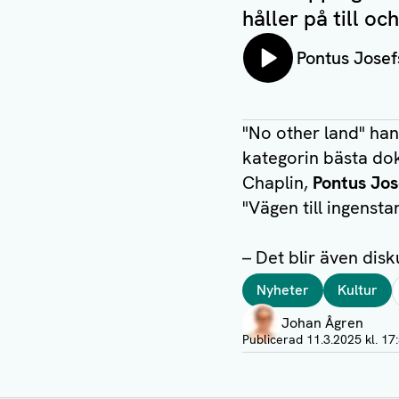
håller på till o
Lyssna på:
Pontus Josef
"No other land" han
kategorin bästa do
Chaplin,
Pontus Jos
"Vägen till ingenst
– Det blir även dis
Taggar
Nyheter
Kultur
Författare
Johan Ågren
Visa profil
Publicerad
11.3.2025 kl. 17