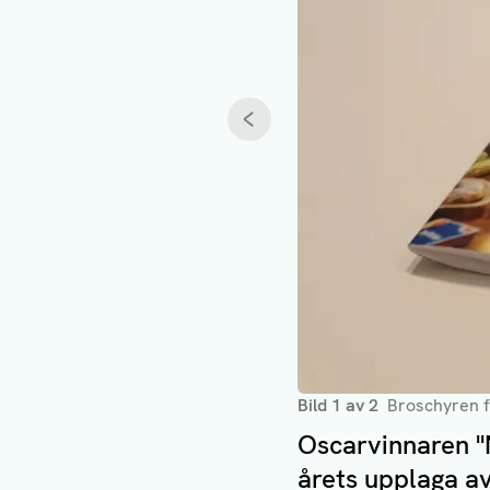
Föregående
Bild
1
av
2
Broschyren f
Oscarvinnaren "N
årets upplaga av