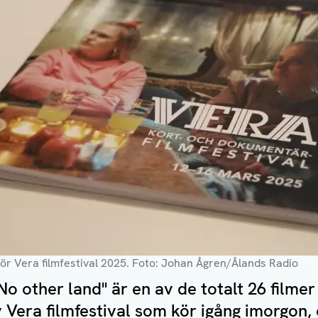
ör Vera filmfestival 2025
. Foto: Johan Ågren/Ålands Radio
o other land" är en av de totalt 26 filme
 Vera filmfestival som kör igång imorgon,