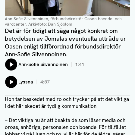
Ann-Sofie Silvennoinen, förbundsdirektör Oasen boende- och
vårdcenter.
Arkivfoto: Dan Sjöblom
Det är för tidigt att säga något konkret om
betydelsen av Jomalas eventuella utträde ur
Oasen enligt tillförordnad förbundsdirektör
Ann-Sofie Silvennoinen.
Lyssna på:
Ann-Sofie Silvennoinen
1:41
Lyssna
4:57
Hon tar beskedet med ro och trycker på att det viktiga
i det här skedet är tydlig kommunikation.
– Det viktiga nu är att beakta de som läser media och
oroas, anhöriga, personalen och boende. För tillfället
jobbar vi på i lugn och ro, vi är här för de äldre, säger