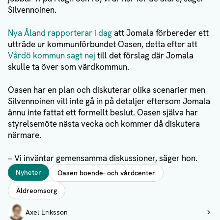
Silvennoinen.
Nya Åland rapporterar i dag
att Jomala förbereder ett
utträde ur kommunförbundet Oasen, detta efter att
Vårdö kommun sagt nej
till det förslag där Jomala
skulle ta över som värdkommun.
Oasen har en plan och diskuterar olika scenarier men
Silvennoinen vill inte gå in på detaljer eftersom Jomala
ännu inte fattat ett formellt beslut. Oasen själva har
styrelsemöte nästa vecka och kommer då diskutera
närmare.
– Vi inväntar gemensamma diskussioner, säger hon.
Taggar
Nyheter
Oasen boende- och vårdcenter
Äldreomsorg
Författare
Axel Eriksson
Visa profil