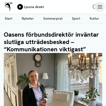
Ålands Radio & TV
Lyssna direkt
Hoppa
Sök
Öpp
till
Start
Nyheter
Sommarprat
Sport
Kultur
huvudinnehåll
Oasens förbundsdirektör inväntar
slutliga utträdesbesked –
“Kommunikationen viktigast”