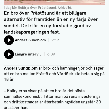
I dag kör linfärja över Prästösund. Arkivbild.
En bro över Prästösund är ett billigare
alternativ för framtiden än en ny färja över
sundet. Det slår en ny förstudie gjord av
landskapsregeringen fast.
Lyssna på:
Anders Sundblom
2:13
Lyssna på:
Längre intervju
6:09
Anders Sundblom
är bro- och hamningenjör och säger
att en bro mellan Prästö och Vårdö skulle betala sig på
18 år.
– Kalkylerna visar på att en bro är det bästa
samhällsekonomiskt. Tittar man på rena investerings
och driftkostnader är återbetalningstiden ungefär 30
år, säger han.