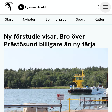
Ålands Radio & TV
Lyssna direkt
Hoppa
Sök
Öpp
till
Start
Nyheter
Sommarprat
Sport
Kultur
huvudinnehåll
Ny förstudie visar: Bro över
Prästösund billigare än ny färja