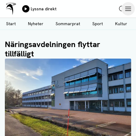
Ålands Radio & TV
Lyssna direkt
Hoppa
Sök
Öpp
till
Start
Nyheter
Sommarprat
Sport
Kultur
huvudinnehåll
Näringsavdelningen flyttar
tillfälligt