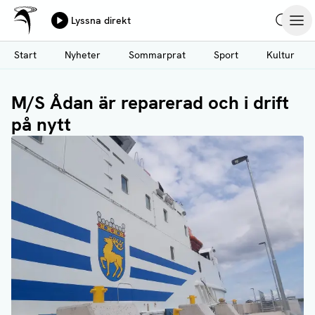
Ålands Radio & TV
Lyssna direkt
Hoppa
Sök
Öpp
till
Start
Nyheter
Sommarprat
Sport
Kultur
huvudinnehåll
M/S Ådan är reparerad och i drift
på nytt