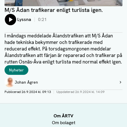
M/S Ådan trafikerar enligt turlista igen.
Lyssna
0:21
I måndags meddelade Ålandstrafiken att M/S Ådan
hade tekniska bekymmer och trafikerade med
reducerad effekt. På torsdagsmorgonen meddelar
Ålandstrafiken att färjan är reparerad och trafikerar på
rutten Osnäs-Åva enligt turlista med normal effekt igen.
Taggar
Nyheter
Författare
Johan Ågren
Visa profil
Publicerad
26.9.2024 kl. 09:13
|
Uppdaterad
26.9.2024 kl. 14:09
Om ÅRTV
Om bolaget