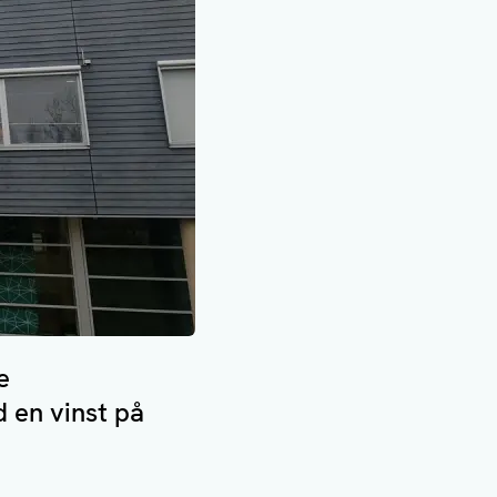
e
d en vinst på