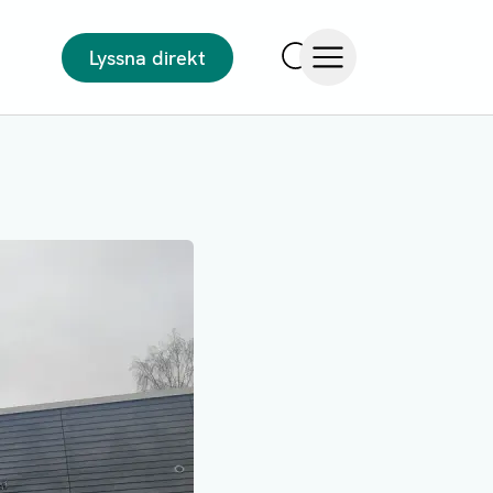
Lyssna direkt
Sök
Öppna meny