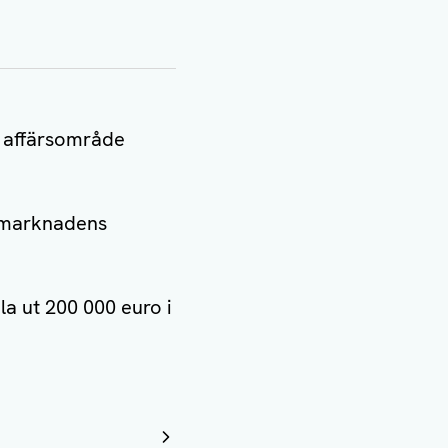
.
m affärsområde
l marknadens
a ut 200 000 euro i