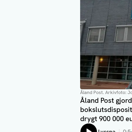
Åland Post
. Arkivfoto: 
Åland Post gjord
bokslutsdisposit
drygt 900 000 eu
Lyssna
0:5