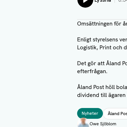
Omsättningen för år
Enligt styrelsens v
Logistik, Print och 
Det gör att Åland P
efterfrågan.
Åland Post höll bol
dividend till ägare
Taggar
Nyheter
Åland Po
Författare
Owe Sjöblom
Visa profil