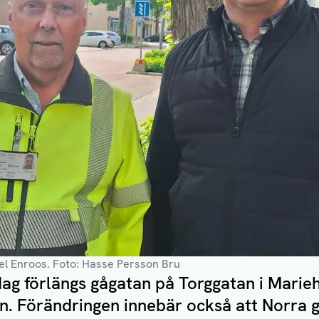
el Enroos
. Foto: Hasse Persson Bru
dag förlängs gågatan på Torggatan i Marie
 Förändringen innebär också att Norra g