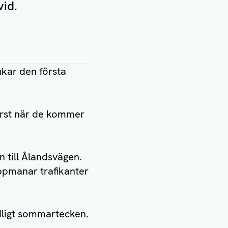
vid.
kar den första
först när de kommer
 till Ålandsvägen.
ppmanar trafikanter
dligt sommartecken.