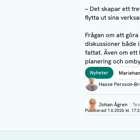
– Det skapar ett tr
flytta ut sina verk
Frågan om att göra
diskussioner både i
fattat. Även om ett
planering och omby
Taggar
Nyheter
Marieha
Författare
Hasse Persson-Br
Visa profil
Johan Ågren
Tex
Visa profil
Publicerad
1.6.2026 kl. 17: