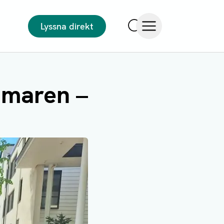
Lyssna direkt
Sök
Öppna meny
mmaren –