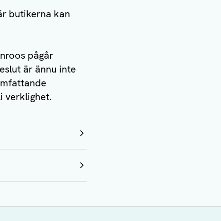
är butikerna kan
Enroos pågår
slut är ännu inte
 omfattande
 verklighet.