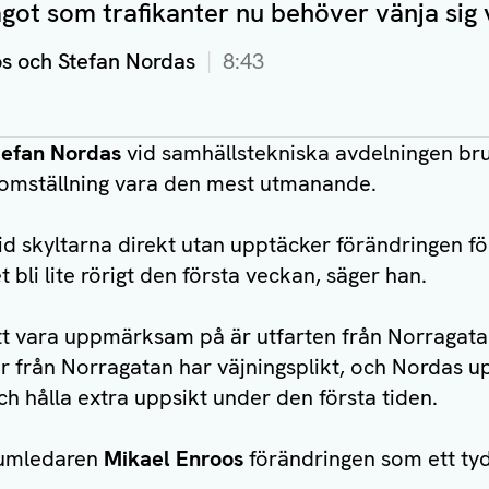
got som trafikanter nu behöver vänja sig 
s och Stefan Nordas
8:43
tefan Nordas
vid samhällstekniska avdelningen bru
ikomställning vara den mest utmanande.
lltid skyltarna direkt utan upptäcker förändringen 
 bli lite rörigt den första veckan, säger han.
tt vara uppmärksam på är utfarten från Norragatan
r från Norragatan har väjningsplikt, och Nordas u
och hålla extra uppsikt under den första tiden.
rumledaren
Mikael Enroos
förändringen som ett ty