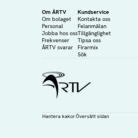
Om ÅRTV
Kundservice
Om bolaget
Kontakta oss
Personal
Felanmälan
Jobba hos oss
Tillgänglighet
Frekvenser
Tipsa oss
ÅRTV svarar
Firarmix
Sök
Ålands Radio & TV
Hantera kakor
Översätt sidan