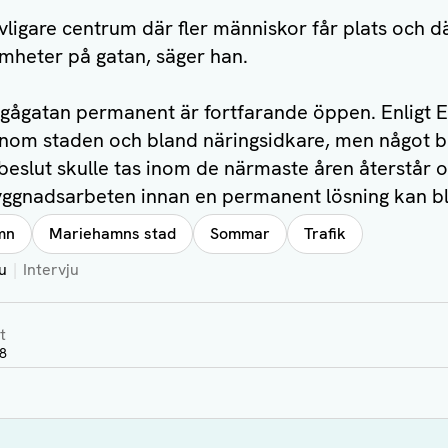
evligare centrum där fler människor får plats och d
samheter på gatan, säger han.
 gågatan permanent är fortfarande öppen. Enligt 
nom staden och bland näringsidkare, men något be
 beslut skulle tas inom de närmaste åren återstår
ggnadsarbeten innan en permanent lösning kan bli
mn
Mariehamns stad
Sommar
Trafik
u
Intervju
t
28