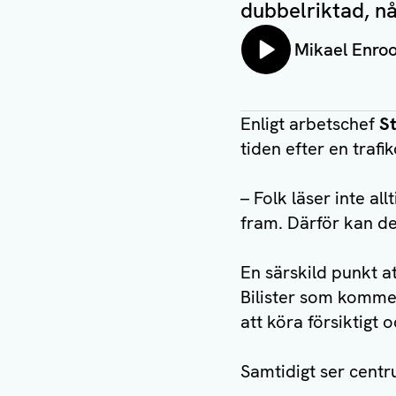
dubbelriktad, nå
Lyssna på:
Mikael Enroo
Enligt arbetschef
S
tiden efter en traf
– Folk läser inte a
fram. Därför kan det
En särskild punkt a
Bilister som komme
att köra försiktigt 
Samtidigt ser cent