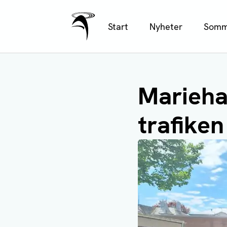
Ålands Radio & TV
Hoppa
Start
Nyheter
Somm
till
huvudinnehåll
Marieha
trafiken