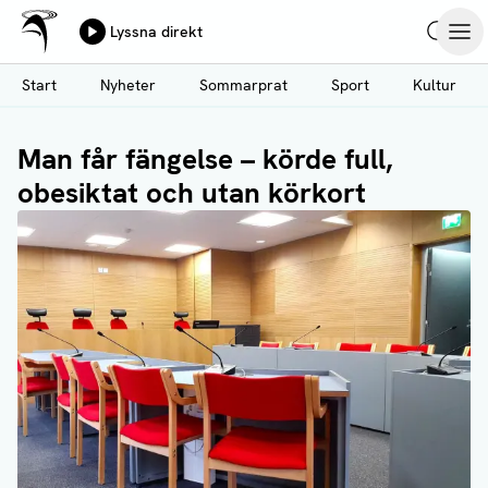
Ålands Radio & TV
Lyssna direkt
Hoppa
Sök
Öpp
till
Start
Nyheter
Sommarprat
Sport
Kultur
huvudinnehåll
Man får fängelse – körde full,
obesiktat och utan körkort