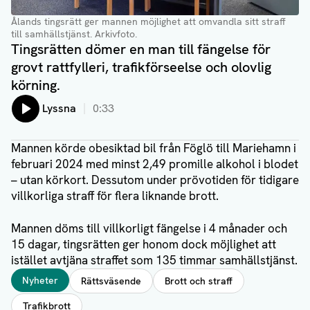
Ålands tingsrätt ger mannen möjlighet att omvandla sitt straff
till samhällstjänst
. Arkivfoto.
Tingsrätten dömer en man till fängelse för
grovt rattfylleri, trafikförseelse och olovlig
körning.
Lyssna
0:33
Mannen körde obesiktad bil från Föglö till Mariehamn i
februari 2024 med minst 2,49 promille alkohol i blodet
– utan körkort. Dessutom under prövotiden för tidigare
villkorliga straff för flera liknande brott.
Mannen döms till villkorligt fängelse i 4 månader och
15 dagar, tingsrätten ger honom dock möjlighet att
istället avtjäna straffet som 135 timmar samhällstjänst.
Taggar
Nyheter
Rättsväsende
Brott och straff
Trafikbrott